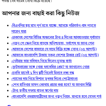
পর্যন্ত সেই দামেই সোনা বিক্রি হয়েছে।
আপনার জন্য বাছাই করা কিছু নিউজ
›
বিএনপির ছয় মাস পূর্ণ হতে যাচ্ছে: আসছে পরিবর্তন-বাদ পড়তে
পারেন যারা
›
ঢাকাসহ দেশের বিভিন্ন অঞ্চলের টানা ৪ দিনের আবহাওয়ার পূর্বাভাস
›
নতুন পে স্কেল নিয়ে বাড়ছে অনিশ্চয়তা, সর্বশেষ যা জানা গেল
›
আজকে দেশের বাজারে যে দামে বিক্রি হচ্ছে সোনা (০৫ আগস্ট)
›
আজকে বাংলাদেশি টাকায় সকল দেশের টাকার রেট (০৫ আগস্ট)
›
নেইমার তার ভবিষ্যৎ নিয়ে দিলেন চূড়ান্ত বার্তা
›
ফুটবলারের সঙ্গে নোরা ফাতেহির প্রেম? যা জানালেন নোরা
›
চলতি মাসেই ১ দিন ছুটি নিলেই মিলবে লম্বা বন্ধ
›
গ্যাসের দাম নিয়ে বিশাল সুখবর দিলো পেট্রোবাংলা
›
শেখ হাসিনার ভাষণ কোথায় প্রচার করা হবে? যা জানাল দিল্লি
›
টানা তৃতীয় দফায় বাড়ল স্বর্ণের দাম
›
বাংলাদেশি ওমরাহযাত্রীদের জন্য নতুন নিয়ম, মানতে হবে যেসব শর্ত