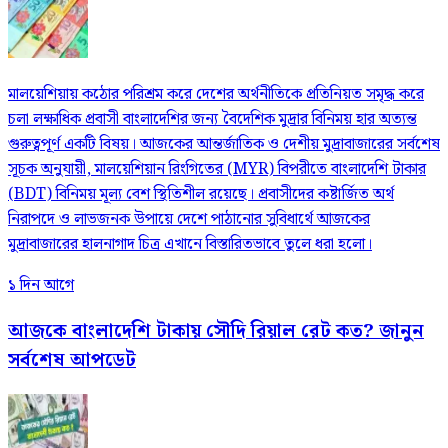
মালয়েশিয়ায় কঠোর পরিশ্রম করে দেশের অর্থনীতিকে প্রতিনিয়ত সমৃদ্ধ করে
চলা লক্ষাধিক প্রবাসী বাংলাদেশির জন্য বৈদেশিক মুদ্রার বিনিময় হার অত্যন্ত
গুরুত্বপূর্ণ একটি বিষয়। আজকের আন্তর্জাতিক ও দেশীয় মুদ্রাবাজারের সর্বশেষ
সূচক অনুযায়ী, মালয়েশিয়ান রিংগিতের (MYR) বিপরীতে বাংলাদেশি টাকার
(BDT) বিনিময় মূল্য বেশ স্থিতিশীল রয়েছে। প্রবাসীদের কষ্টার্জিত অর্থ
নিরাপদে ও লাভজনক উপায়ে দেশে পাঠানোর সুবিধার্থে আজকের
মুদ্রাবাজারের হালনাগাদ চিত্র এখানে বিস্তারিতভাবে তুলে ধরা হলো।
১ দিন আগে
আজকে বাংলাদেশি টাকায় সৌদি রিয়াল রেট কত? জানুন
সর্বশেষ আপডেট