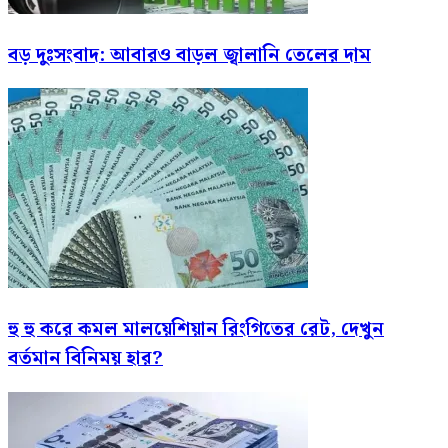
বড় দুঃসংবাদ: আবারও বাড়ল জ্বালানি তেলের দাম
হু হু করে কমল মালয়েশিয়ান রিংগিতের রেট, দেখুন
বর্তমান বিনিময় হার?