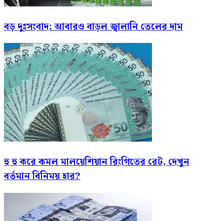
বড় দুঃসংবাদ: আবারও বাড়ল জ্বালানি তেলের দাম
হু হু করে কমল মালয়েশিয়ান রিংগিতের রেট, দেখুন
বর্তমান বিনিময় হার?