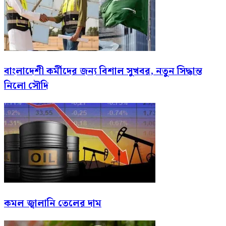
বাংলাদেশী কর্মীদের জন্য বিশাল সুখবর, নতুন সিদ্ধান্ত
নিলো সৌদি
কমল জ্বালানি তেলের দাম