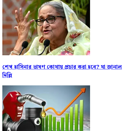
শেখ হাসিনার ভাষণ কোথায় প্রচার করা হবে? যা জানাল
দিল্লি