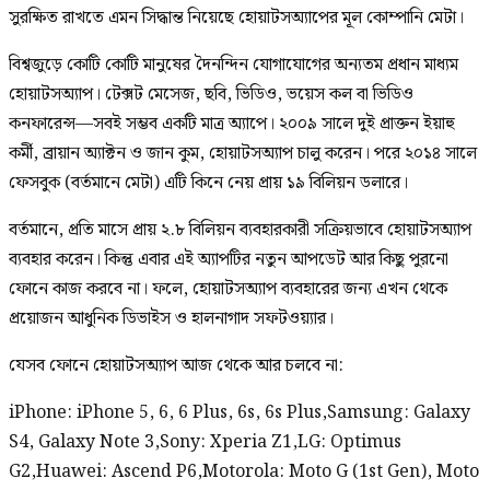
সুরক্ষিত রাখতে এমন সিদ্ধান্ত নিয়েছে হোয়াটসঅ্যাপের মূল কোম্পানি মেটা।
বিশ্বজুড়ে কোটি কোটি মানুষের দৈনন্দিন যোগাযোগের অন্যতম প্রধান মাধ্যম
হোয়াটসঅ্যাপ। টেক্সট মেসেজ, ছবি, ভিডিও, ভয়েস কল বা ভিডিও
কনফারেন্স—সবই সম্ভব একটি মাত্র অ্যাপে। ২০০৯ সালে দুই প্রাক্তন ইয়াহু
কর্মী, ব্রায়ান অ্যাক্টন ও জান কুম, হোয়াটসঅ্যাপ চালু করেন। পরে ২০১৪ সালে
ফেসবুক (বর্তমানে মেটা) এটি কিনে নেয় প্রায় ১৯ বিলিয়ন ডলারে।
বর্তমানে, প্রতি মাসে প্রায় ২.৮ বিলিয়ন ব্যবহারকারী সক্রিয়ভাবে হোয়াটসঅ্যাপ
ব্যবহার করেন। কিন্তু এবার এই অ্যাপটির নতুন আপডেট আর কিছু পুরনো
ফোনে কাজ করবে না। ফলে, হোয়াটসঅ্যাপ ব্যবহারের জন্য এখন থেকে
প্রয়োজন আধুনিক ডিভাইস ও হালনাগাদ সফটওয়্যার।
যেসব ফোনে হোয়াটসঅ্যাপ আজ থেকে আর চলবে না:
iPhone: iPhone 5, 6, 6 Plus, 6s, 6s Plus,Samsung: Galaxy
S4, Galaxy Note 3,Sony: Xperia Z1,LG: Optimus
G2,Huawei: Ascend P6,Motorola: Moto G (1st Gen), Moto