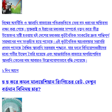
বিশ্বের অর্থনীতি ও জ্বালানি বাজারের গতিপ্রকৃতিতে ফের বড় ধরনের অস্থিরতা
লক্ষ্য করা গেছে। যুক্তরাষ্ট্র ও ইরানের মধ্যকার সম্পর্কে নতুন করে তীব্র
উত্তেজনা সৃষ্টি হওয়ায় দুই দেশের মধ্যকার কূটনৈতিক সংকটের দ্রুত শান্তিপূর্ণ
সমাধানের পথ সংকুচিত হয়ে পড়েছে। এই কূটনৈতিক অচলাবস্থার সরাসরি
প্রভাব পড়েছে বৈশ্বিক জ্বালানি সরবরাহ শৃঙ্খলে, যার ফলে বিনিয়োগকারীদের
মধ্যে গভীর উদ্বেগ তৈরি হয়েছে এবং আন্তর্জাতিক বাজারে অপরিশোধিত
জ্বালানি তেলের দাম আবারও উল্লেখযোগ্যভাবে বৃদ্ধি পেয়েছে।
২ দিন আগে
হু হু করে কমল মালয়েশিয়ান রিংগিতের রেট, দেখুন
বর্তমান বিনিময় হার?