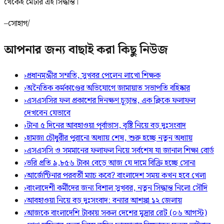
থেকেই মেটার এই সিদ্ধান্ত।
–সোহাগ/
আপনার জন্য বাছাই করা কিছু নিউজ
›
প্রধানমন্ত্রীর সম্মতি, সুখবর পেলেন লাখো শিক্ষক
›
অনৈতিক কর্মকাণ্ডের অভিযোগে জামায়াত সভাপতি বহিষ্কার
›
এসএসসির ফল প্রকাশের দিনক্ষণ চূড়ান্ত, এক ক্লিকে ফলাফল
দেখবেন যেভাবে
›
টানা ৫ দিনের আবহাওয়া পূর্বাভাস, বৃষ্টি নিয়ে বড় দুঃসংবাদ
›
হামজা চৌধুরীর পুরানো অধ্যায় শেষ, শুরু হচ্ছে নতুন অধ্যায়
›
এসএসসি ও সমমানের ফলাফল নিয়ে সর্বশেষ যা জানাল শিক্ষা বোর্ড
›
ভরি প্রতি ৯,৮৫৬ টাকা বেড়ে আজ যে দামে বিক্রি হচ্ছে সোনা
›
আর্জেন্টিনার পরবর্তী ম্যাচ কবে? বাংলাদেশ সময় কখন হবে খেলা
›
বাংলাদেশী কর্মীদের জন্য বিশাল সুখবর, নতুন সিদ্ধান্ত নিলো সৌদি
›
আবহাওয়া নিয়ে বড় দুঃসংবাদ: বন্যার আশঙ্কা ১২ জেলায়
›
আজকে বাংলাদেশি টাকায় সকল দেশের মুদ্রার রেট (০৬ আগস্ট)