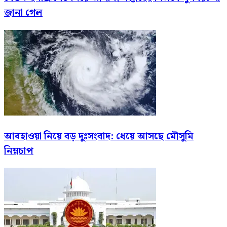
জানা গেল
আবহাওয়া নিয়ে বড় দুঃসংবাদ: ধেয়ে আসছে মৌসুমি
নিম্নচাপ