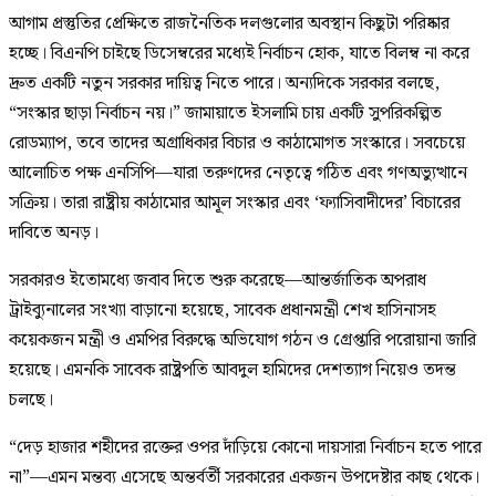
আগাম প্রস্তুতির প্রেক্ষিতে রাজনৈতিক দলগুলোর অবস্থান কিছুটা পরিষ্কার
হচ্ছে। বিএনপি চাইছে ডিসেম্বরের মধ্যেই নির্বাচন হোক, যাতে বিলম্ব না করে
দ্রুত একটি নতুন সরকার দায়িত্ব নিতে পারে। অন্যদিকে সরকার বলছে,
“সংস্কার ছাড়া নির্বাচন নয়।” জামায়াতে ইসলামি চায় একটি সুপরিকল্পিত
রোডম্যাপ, তবে তাদের অগ্রাধিকার বিচার ও কাঠামোগত সংস্কারে। সবচেয়ে
আলোচিত পক্ষ এনসিপি—যারা তরুণদের নেতৃত্বে গঠিত এবং গণঅভ্যুত্থানে
সক্রিয়। তারা রাষ্ট্রীয় কাঠামোর আমূল সংস্কার এবং ‘ফ্যাসিবাদীদের’ বিচারের
দাবিতে অনড়।
সরকারও ইতোমধ্যে জবাব দিতে শুরু করেছে—আন্তর্জাতিক অপরাধ
ট্রাইব্যুনালের সংখ্যা বাড়ানো হয়েছে, সাবেক প্রধানমন্ত্রী শেখ হাসিনাসহ
কয়েকজন মন্ত্রী ও এমপির বিরুদ্ধে অভিযোগ গঠন ও গ্রেপ্তারি পরোয়ানা জারি
হয়েছে। এমনকি সাবেক রাষ্ট্রপতি আবদুল হামিদের দেশত্যাগ নিয়েও তদন্ত
চলছে।
“দেড় হাজার শহীদের রক্তের ওপর দাঁড়িয়ে কোনো দায়সারা নির্বাচন হতে পারে
না”—এমন মন্তব্য এসেছে অন্তর্বর্তী সরকারের একজন উপদেষ্টার কাছ থেকে।