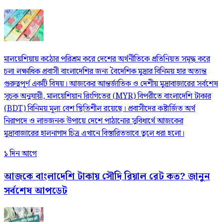
মালয়েশিয়ায় কঠোর পরিশ্রম করে দেশের অর্থনীতিকে প্রতিনিয়ত সমৃদ্ধ করে
চলা লক্ষাধিক প্রবাসী বাংলাদেশির জন্য বৈদেশিক মুদ্রার বিনিময় হার অত্যন্ত
গুরুত্বপূর্ণ একটি বিষয়। আজকের আন্তর্জাতিক ও দেশীয় মুদ্রাবাজারের সর্বশেষ
সূচক অনুযায়ী, মালয়েশিয়ান রিংগিতের (MYR) বিপরীতে বাংলাদেশি টাকার
(BDT) বিনিময় মূল্য বেশ স্থিতিশীল রয়েছে। প্রবাসীদের কষ্টার্জিত অর্থ
নিরাপদে ও লাভজনক উপায়ে দেশে পাঠানোর সুবিধার্থে আজকের
মুদ্রাবাজারের হালনাগাদ চিত্র এখানে বিস্তারিতভাবে তুলে ধরা হলো।
১ দিন আগে
আজকে বাংলাদেশি টাকায় সৌদি রিয়াল রেট কত? জানুন
সর্বশেষ আপডেট