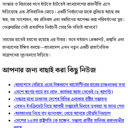
সংস্কার ও বিচারের পথে হাঁটতে হাঁটতেই বাংলাদেশের রাজনীতি এসে
দাঁড়িয়েছে এক ঐতিহাসিক মোড়ে। একটি নির্বাচনের মাঝে লুকিয়ে আছে বহু
স্বপ্ন, বহু সংশোধন, বহু প্রতিবাদ এবং বহুদিনের অপেক্ষা করা পরিবর্তনের সুর।
ফেব্রুয়ারির সেই প্রত্যাশিত নির্বাচনী ভোর কি সত্যিই আসবে?
সময়ের হাতেই হয়তো রয়েছে এর উত্তর। তবে বর্তমান প্রেক্ষাপট, প্রস্তুতি এবং
জনচাপের ইঙ্গিত বলছে—বাংলাদেশ এখন নতুন একটি রাজনৈতিক
যাত্রাপথের সূচনালগ্নে দাঁড়িয়ে।
আপনার জন্য বাছাই করা কিছু নিউজ
›
আবশেষে বেরিয়ে এলো বিশ্বকাপে আর্জেন্টিনার হারের চাঞ্চল্যকর তথ্য
›
দেশে স্বর্ণের দামে বড় লাফ, কার্যকর আজ থেকেই (৮ আগস্ট)
›
সন্ধ্যার মধ্যে ঢাকাসহ দেশের বিভিন্ন এলাকায় বৃষ্টির সম্ভাবনা
›
বেতন-ইনক্রিমেট নিয়ে আগামী সপ্তাহেই মিলবে সুখবর! যা জানা গেল
›
আবহাওয়া নিয়ে বড় দুঃসংবাদ: ধেয়ে আসছে মৌসুমি নিম্নচাপ
›
দেশের ২৩তম রাষ্ট্রপতি কে হচ্ছেন, সম্ভাব্য প্রার্থীর তালিকা প্রধানমন্ত্রীর
কাছে