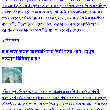
উত্তেজনা সৃষ্টি হওয়ায় দুই দেশের মধ্যকার কূটনৈতিক সংকটের দ্রুত শান্তিপূর্ণ
সমাধানের পথ সংকুচিত হয়ে পড়েছে। এই কূটনৈতিক অচলাবস্থার সরাসরি
প্রভাব পড়েছে বৈশ্বিক জ্বালানি সরবরাহ শৃঙ্খলে, যার ফলে বিনিয়োগকারীদের
মধ্যে গভীর উদ্বেগ তৈরি হয়েছে এবং আন্তর্জাতিক বাজারে অপরিশোধিত
জ্বালানি তেলের দাম আবারও উল্লেখযোগ্যভাবে বৃদ্ধি পেয়েছে।
৩ দিন আগে
হু হু করে কমল মালয়েশিয়ান রিংগিতের রেট, দেখুন
বর্তমান বিনিময় হার?
দক্ষিণ-পূর্ব এশিয়ার অন্যতম প্রধান শ্রমবাজার মালয়েশিয়ায় কর্মরত প্রবাসী
বাংলাদেশি রেমিট্যান্স যোদ্ধাদের জন্য বৈদেশিক মুদ্রার বাজারে একটি গুরুত্বপূর্ণ
পরিবর্তন লক্ষ্য করা গেছে। আন্তর্জাতিক মুদ্রা বাজারের সর্বশেষ হালনাগাদ তথ্য