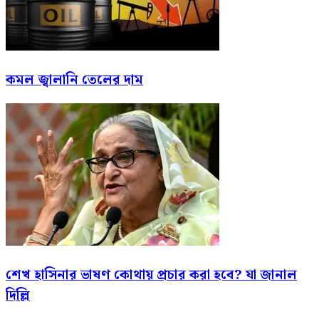
কমল জ্বালানি তেলের দাম
শেখ হাসিনার ভাষণ কোথায় প্রচার করা হবে? যা জানাল
দিল্লি