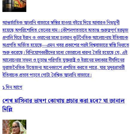
আন্তর্জাতিক জ্বালানি বাজারে স্বস্তির হাওয়া বইয়ে দিয়ে আবারও নিম্নমুখী
হয়েছে অপরিশোধিত তেলের দাম। কৌশলগতভাবে অত্যন্ত গুরুত্বপূর্ণ হরমুজ
প্রণালি ঘিরে ইরান ও ওমানের মধ্যে চলমান কূটনৈতিক আলোচনায় ইতিবাচক
অগ্রগতি অর্জিত হয়েছে—এমন খবর প্রকাশের পরই বিশ্ববাজারে স্বস্তি ফিরতে
শুরু করেছে। বিনিয়োগকারীদের মধ্যে জোরালো ধারণা তৈরি হয়েছে যে, এই
আলোচনার সফল ও চূড়ান্ত পরিণতি যুক্তরাষ্ট্র ও ইরানের মধ্যকার দীর্ঘদিনের
ভূরাজনৈতিক উত্তেজনা অনেকাংশে প্রশমিত করতে পারে, যার সুদূরপ্রসারী
ইতিবাচক প্রভাব পড়বে গোটা বৈশ্বিক জ্বালানি বাজারে।
১ দিন আগে
শেখ হাসিনার ভাষণ কোথায় প্রচার করা হবে? যা জানাল
দিল্লি