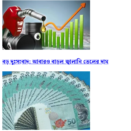
বড় দুঃসংবাদ: আবারও বাড়ল জ্বালানি তেলের দাম