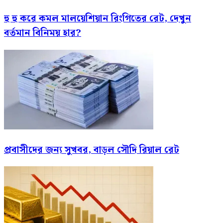
হু হু করে কমল মালয়েশিয়ান রিংগিতের রেট, দেখুন
বর্তমান বিনিময় হার?
প্রবাসীদের জন্য সুখবর, বাড়ল সৌদি রিয়াল রেট