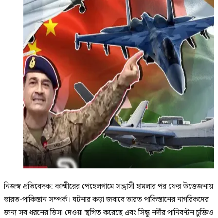
নিজস্ব প্রতিবেদক: কাশ্মীরের পেহেলগামে সন্ত্রাসী হামলার পর ফের উত্তেজনায়
ভারত-পাকিস্তান সম্পর্ক। ঘটনার কড়া জবাবে ভারত পাকিস্তানের নাগরিকদের
জন্য সব ধরনের ভিসা দেওয়া স্থগিত করেছে এবং সিন্ধু নদীর পানিবণ্টন চুক্তিও