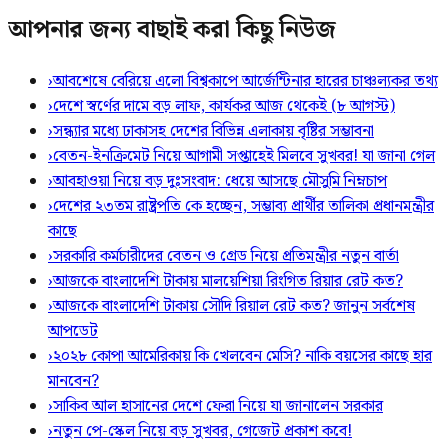
আপনার জন্য বাছাই করা কিছু নিউজ
›
আবশেষে বেরিয়ে এলো বিশ্বকাপে আর্জেন্টিনার হারের চাঞ্চল্যকর তথ্য
›
দেশে স্বর্ণের দামে বড় লাফ, কার্যকর আজ থেকেই (৮ আগস্ট)
›
সন্ধ্যার মধ্যে ঢাকাসহ দেশের বিভিন্ন এলাকায় বৃষ্টির সম্ভাবনা
›
বেতন-ইনক্রিমেট নিয়ে আগামী সপ্তাহেই মিলবে সুখবর! যা জানা গেল
›
আবহাওয়া নিয়ে বড় দুঃসংবাদ: ধেয়ে আসছে মৌসুমি নিম্নচাপ
›
দেশের ২৩তম রাষ্ট্রপতি কে হচ্ছেন, সম্ভাব্য প্রার্থীর তালিকা প্রধানমন্ত্রীর
কাছে
›
সরকারি কর্মচারীদের বেতন ও গ্রেড নিয়ে প্রতিমন্ত্রীর নতুন বার্তা
›
আজকে বাংলাদেশি টাকায় মালয়েশিয়া রিংগিত রিয়ার রেট কত?
›
আজকে বাংলাদেশি টাকায় সৌদি রিয়াল রেট কত? জানুন সর্বশেষ
আপডেট
›
২০২৮ কোপা আমেরিকায় কি খেলবেন মেসি? নাকি বয়সের কাছে হার
মানবেন?
›
সাকিব আল হাসানের দেশে ফেরা নিয়ে যা জানালেন সরকার
›
নতুন পে-স্কেল নিয়ে বড় সুখবর, গেজেট প্রকাশ কবে!