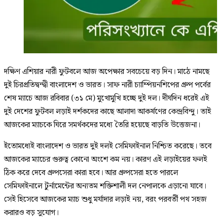
দক্ষিণ এশিয়ার নারী ফুটবলে আজ অপেক্ষার সবচেয়ে বড় দিন। মাঠে নামছে
দুই চিরপ্রতিদ্বন্দ্বী বাংলাদেশ ও ভারত। সাফ নারী চ্যাম্পিয়নশিপের গ্রুপ পর্বের
শেষ ম্যাচে আজ রবিবার (৩১ মে) মুখোমুখি হচ্ছে দুই দল। দীর্ঘদিন ধরেই এই
দুই দেশের ফুটবল লড়াই দর্শকদের কাছে আলাদা আকর্ষণের কেন্দ্রবিন্দু। তাই
আজকের ম্যাচকে ঘিরে সমর্থকদের মধ্যে তৈরি হয়েছে বাড়তি উত্তেজনা।
ইতোমধ্যেই বাংলাদেশ ও ভারত দুই দলই সেমিফাইনাল নিশ্চিত করেছে। তবে
আজকের ম্যাচের গুরুত্ব কোনো অংশে কম নয়। কারণ এই লড়াইয়ের ফলই
ঠিক করে দেবে গ্রুপসেরা কারা হবে। আর গ্রুপসেরা হতে পারলে
সেমিফাইনালে টুর্নামেন্টের অন্যতম শক্তিশালী দল নেপালকে এড়ানো যাবে।
সেই হিসেবে আজকের ম্যাচ শুধু মর্যাদার লড়াই নয়, বরং পরবর্তী পথ সহজ
করারও বড় সুযোগ।