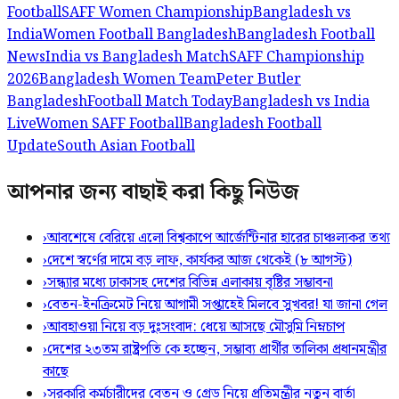
Football
SAFF Women Championship
Bangladesh vs
India
Women Football Bangladesh
Bangladesh Football
News
India vs Bangladesh Match
SAFF Championship
2026
Bangladesh Women Team
Peter Butler
Bangladesh
Football Match Today
Bangladesh vs India
Live
Women SAFF Football
Bangladesh Football
Update
South Asian Football
আপনার জন্য বাছাই করা কিছু নিউজ
›
আবশেষে বেরিয়ে এলো বিশ্বকাপে আর্জেন্টিনার হারের চাঞ্চল্যকর তথ্য
›
দেশে স্বর্ণের দামে বড় লাফ, কার্যকর আজ থেকেই (৮ আগস্ট)
›
সন্ধ্যার মধ্যে ঢাকাসহ দেশের বিভিন্ন এলাকায় বৃষ্টির সম্ভাবনা
›
বেতন-ইনক্রিমেট নিয়ে আগামী সপ্তাহেই মিলবে সুখবর! যা জানা গেল
›
আবহাওয়া নিয়ে বড় দুঃসংবাদ: ধেয়ে আসছে মৌসুমি নিম্নচাপ
›
দেশের ২৩তম রাষ্ট্রপতি কে হচ্ছেন, সম্ভাব্য প্রার্থীর তালিকা প্রধানমন্ত্রীর
কাছে
›
সরকারি কর্মচারীদের বেতন ও গ্রেড নিয়ে প্রতিমন্ত্রীর নতুন বার্তা