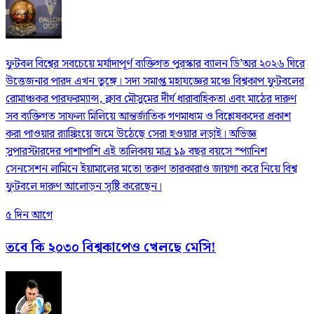
ফুটবল বিশ্বের সবচেয়ে মর্যাদাপূর্ণ ব্যক্তিগত পুরস্কার ব্যালন ডি’অর ২০২৬ ঘিরে
উত্তেজনার পারদ এখন তুঙ্গে। সদ্য সমাপ্ত মহাযজ্ঞের মঞ্চে বিশ্বকাপ ফুটবলের
রোমাঞ্চকর পারফরম্যান্স, ক্লাব মৌসুমের দীর্ঘ ধারাবাহিকতা এবং মাঠের দারুণ
সব ব্যক্তিগত সাফল্য মিলিয়ে আন্তর্জাতিক গণমাধ্যম ও বিশ্লেষকদের প্রকাশ
করা পাওয়ার র‍্যাঙ্কিংয়ে জমে উঠেছে সেরা হওয়ার লড়াই। অভিজ্ঞ
সুপারস্টারদের পাশাপাশি এই তালিকায় মাত্র ১৯ বছর বয়সে স্প্যানিশ
সেনসেশন লামিনে ইয়ামালের মতো তরুণ তারকারাও জায়গা করে নিয়ে বিশ্ব
ফুটবলে দারুণ আলোড়ন সৃষ্টি করেছেন।
৫ দিন আগে
তবে কি ২০৩০ বিশ্বকাপেও খেলছে মেসি!