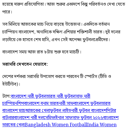
হয়েছে দারুণ প্রতিযোগিতা। আজ শুরুর একাদশে কিছু পরিবর্তনও দেখা যেতে
পারে।
সব মিলিয়ে আজকের ম্যাচ নিয়ে বাড়ছে উত্তেজনা। একদিকে বর্তমান
চ্যাম্পিয়ন বাংলাদেশ, অন্যদিকে দক্ষিণ এশিয়ার শক্তিশালী ভারত। দুই দলের
লড়াইয়ে কে হাসবে শেষ হাসি, এখন সেই অপেক্ষা ফুটবলপ্রেমীদের।
বাংলাদেশ সময় আজ রাত ৮টায় শুরু হবে ম্যাচটি।
সরাসরি দেখবেন যেভাবে:
দেশের দর্শকরা সরাসরি উপভোগ করতে পারবেন টি স্পোর্টস (টিভি ও
ইউটিউব)।
ট্যাগ:
বাংলাদেশ নারী ফুটবল
ভারত নারী ফুটবল
সাফ নারী
চ্যাম্পিয়নশিপ
বাংলাদেশ বনাম ভারত
নারী সাফ
বাংলাদেশ ফুটবল
ভারত
বাংলাদেশ ম্যাচ
আজকের খেলা
ফুটবল লাইভ
নারী ফুটবল বাংলাদেশ
পিটার
বাটলার
বাংলাদেশ নারী দল
সেমিফাইনাল সাফ
সাফ ফুটবল ২০২৬
বাংলাদেশ
ভারতের খেলা
Bangladesh Women Football
India Women