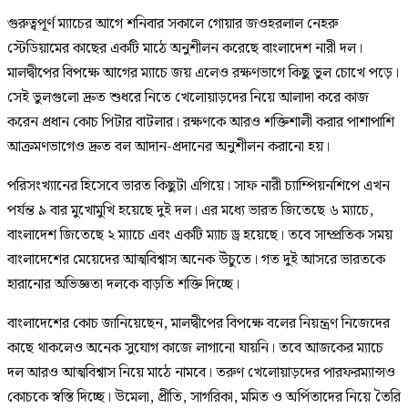
গুরুত্বপূর্ণ ম্যাচের আগে শনিবার সকালে গোয়ার জওহরলাল নেহরু
স্টেডিয়ামের কাছের একটি মাঠে অনুশীলন করেছে বাংলাদেশ নারী দল।
মালদ্বীপের বিপক্ষে আগের ম্যাচে জয় এলেও রক্ষণভাগে কিছু ভুল চোখে পড়ে।
সেই ভুলগুলো দ্রুত শুধরে নিতে খেলোয়াড়দের নিয়ে আলাদা করে কাজ
করেন প্রধান কোচ পিটার বাটলার। রক্ষণকে আরও শক্তিশালী করার পাশাপাশি
আক্রমণভাগেও দ্রুত বল আদান-প্রদানের অনুশীলন করানো হয়।
পরিসংখ্যানের হিসেবে ভারত কিছুটা এগিয়ে। সাফ নারী চ্যাম্পিয়নশিপে এখন
পর্যন্ত ৯ বার মুখোমুখি হয়েছে দুই দল। এর মধ্যে ভারত জিতেছে ৬ ম্যাচে,
বাংলাদেশ জিতেছে ২ ম্যাচে এবং একটি ম্যাচ ড্র হয়েছে। তবে সাম্প্রতিক সময়
বাংলাদেশের মেয়েদের আত্মবিশ্বাস অনেক উঁচুতে। গত দুই আসরে ভারতকে
হারানোর অভিজ্ঞতা দলকে বাড়তি শক্তি দিচ্ছে।
বাংলাদেশের কোচ জানিয়েছেন, মালদ্বীপের বিপক্ষে বলের নিয়ন্ত্রণ নিজেদের
কাছে থাকলেও অনেক সুযোগ কাজে লাগানো যায়নি। তবে আজকের ম্যাচে
দল আরও আত্মবিশ্বাস নিয়ে মাঠে নামবে। তরুণ খেলোয়াড়দের পারফরম্যান্সও
কোচকে স্বস্তি দিচ্ছে। উমেলা, প্রীতি, সাগরিকা, মমিত ও অর্পিতাদের নিয়ে তৈরি