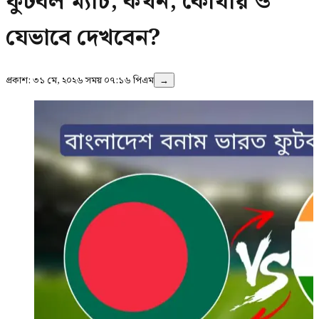
ফুটবল ম্যাচ, কখন, কোথায় ও
যেভাবে দেখবেন?
প্রকাশ:
৩১ মে, ২০২৬ সময় ০৭:১৬ পিএম
→