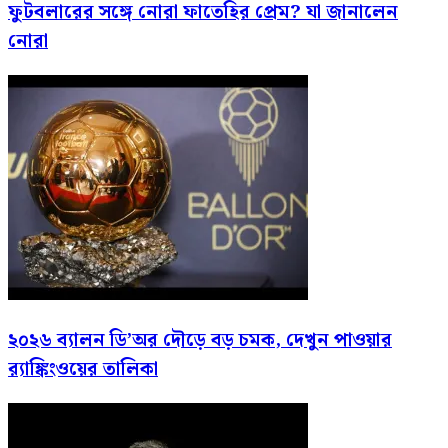
ফুটবলারের সঙ্গে নোরা ফাতেহির প্রেম? যা জানালেন
নোরা
২০২৬ ব্যালন ডি’অর দৌড়ে বড় চমক, দেখুন পাওয়ার
র‍্যাঙ্কিংওয়ের তালিকা