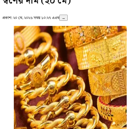
স্বর্ণের দাম (২০ মে)
প্রকাশ:
২০ মে, ২০২৬ সময় ১০:২৭ এএম
→