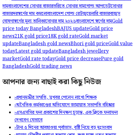
দাম
বাংলাদেশের সোনার বাজার
ভরিতে সোনার দাম
গোল্ড আপডেট
সোনার
বাজারদর
স্বর্ণের দাম কমলো
বাংলাদেশ গোল্ড রেট
জুয়েলারি বাজার
বাজুস
ঘোষণা
স্বর্ণের মূল্য তালিকা
সোনার দাম ২০২৬
বাংলাদেশে স্বর্ণের দাম
Gold
price today Bangladesh
BAJUS update
Gold price
news
21K gold price
18K gold rate
Gold market
update
Bangladesh gold news
Bhori gold price
Gold value
today
Latest gold update
Bangladesh jewellery
market
Gold rate today
Gold price decrease
Pure gold
Bangladesh
Gold trading news
আপনার জন্য বাছাই করা কিছু নিউজ
›
প্রধানমন্ত্রীর সম্মতি, সুখবর পেলেন লাখো শিক্ষক
›
অনৈতিক কর্মকাণ্ডের অভিযোগে জামায়াত সভাপতি বহিষ্কার
›
এসএসসির ফল প্রকাশের দিনক্ষণ চূড়ান্ত, এক ক্লিকে ফলাফল
দেখবেন যেভাবে
›
টানা ৫ দিনের আবহাওয়া পূর্বাভাস, বৃষ্টি নিয়ে বড় দুঃসংবাদ