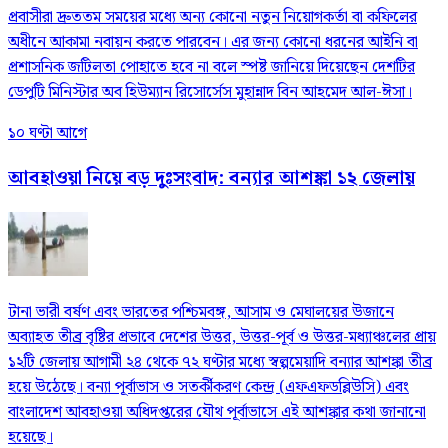
প্রবাসীরা দ্রুততম সময়ের মধ্যে অন্য কোনো নতুন নিয়োগকর্তা বা কফিলের
অধীনে আকামা নবায়ন করতে পারবেন। এর জন্য কোনো ধরনের আইনি বা
প্রশাসনিক জটিলতা পোহাতে হবে না বলে স্পষ্ট জানিয়ে দিয়েছেন দেশটির
ডেপুটি মিনিস্টার অব হিউম্যান রিসোর্সেস মুহান্নাদ বিন আহমেদ আল-ঈসা।
১০ ঘণ্টা আগে
আবহাওয়া নিয়ে বড় দুঃসংবাদ: বন্যার আশঙ্কা ১২ জেলায়
টানা ভারী বর্ষণ এবং ভারতের পশ্চিমবঙ্গ, আসাম ও মেঘালয়ের উজানে
অব্যাহত তীব্র বৃষ্টির প্রভাবে দেশের উত্তর, উত্তর-পূর্ব ও উত্তর-মধ্যাঞ্চলের প্রায়
১২টি জেলায় আগামী ২৪ থেকে ৭২ ঘণ্টার মধ্যে স্বল্পমেয়াদি বন্যার আশঙ্কা তীব্র
হয়ে উঠেছে। বন্যা পূর্বাভাস ও সতর্কীকরণ কেন্দ্র (এফএফডব্লিউসি) এবং
বাংলাদেশ আবহাওয়া অধিদপ্তরের যৌথ পূর্বাভাসে এই আশঙ্কার কথা জানানো
হয়েছে।