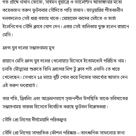
গত গ্রীষ্মে নাথান জেজে, সাইমন বুয়াব্রে ও ভ্যালেন্টিন আতাঙ্গানার মতো
কয়েকজন তরুণ ফুটবলার সৌদিতে পাড়ি জমান। জানুয়ারির শীতকালীন
দলবদলেও সেই ধারা বজায় থাকে। মোহামেদ কাদের মেইতে ও জর্জ
ইলেনিখেনা সৌদি ক্লাবে যোগ দেন। এবার সেই তালিকায় যুক্ত হলেন রায়ানে
মেসি।
ফ্রান্স যুব দলের সম্ভাবনাময় মুখ
রায়ানে মেসি ফ্রান্স যুব দলের খেলোয়াড় হিসেবে ইতোমধ্যেই পরিচিত নাম।
চলতি মৌসুমের শুরুতে তিনি ফ্রান্সের লিগ টু ক্লাব পউ এফসি-তে ধারে
খেলেছেন। সেখানে ১৪ ম্যাচে দুটি গোল করে নিজের সামর্থ্যের আভাস দেন
এই তরুণ ফরোয়ার্ড।
তার গতি, ড্রিবলিং এবং আক্রমণভাগে সৃজনশীল উপস্থিতি তাকে ভবিষ্যতের
সম্ভাবনাময় তারকা হিসেবে বিবেচিত করছে ফুটবল বিশ্লেষকরা।
সৌদি প্রো লিগের দীর্ঘমেয়াদি পরিকল্পনা
সৌদি প্রো লিগের সাম্প্রতিক কৌশল পরিষ্কার—তাৎক্ষণিক সাফল্যের জন্য