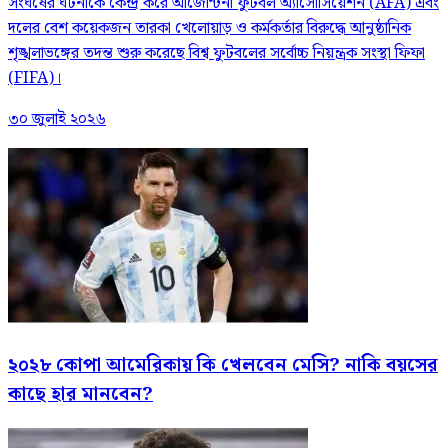
সংঘর্ষের ঘটনাকে কেন্দ্র করে আর্জেন্টিনা ফুটবল অ্যাসোসিয়েশন (AFA) এবং
দলের বেশ কয়েকজন তারকা খেলোয়াড় ও কর্মকর্তার বিরুদ্ধে আনুষ্ঠানিক
শৃঙ্খলাভঙ্গের তদন্ত শুরু করেছে বিশ্ব ফুটবলের সর্বোচ্চ নিয়ন্ত্রক সংস্থা ফিফা
(FIFA)।
৩০ জুলাই ২০২৬
২০২৮ কোপা আমেরিকায় কি খেলবেন মেসি? নাকি বয়সের
কাছে হার মানবেন?