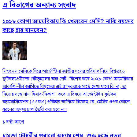
এ বিভাগের অন্যান্য সংবাদ
২০২৮ কোপা আমেরিকায় কি খেলবেন মেসি? নাকি বয়সের
কাছে হার মানবেন?
লিওনেল মেসিকে ঘিরে আর্জেন্টিনা জাতীয় দলের ভবিষ্যৎ নিয়ে বিশ্বজুড়ে
ফুটবলপ্রেমীদের কৌতূহলের অন্ত নেই। বিশেষ করে ২০২৮ কোপা আমেরিকায়
আকাশি-নীল জার্সিতে বিশ্বসেরা এই জাদুকরকে মাঠে দেখা যাবে কি না, তা
নিয়ে চলছে নানা হিসাব-নিকাশ। তবে এ বিষয়ে আর্জেন্টাইন ফুটবল
অ্যাসোসিয়েশন (এএফএ) পরিষ্কার জানিয়ে দিয়েছে যে, মেসির ওপর কোনো
ধরনের অদৃশ্য চাপ তৈরি করা হবে না।
১ ঘণ্টা আগে
হামজা চৌধুরীর পুরানো অধ্যায় শেষ, শুরু হচ্ছে নতুন