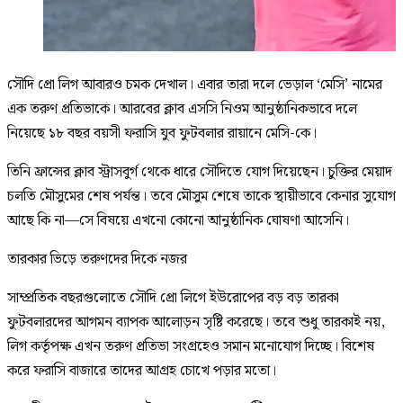
সৌদি প্রো লিগ আবারও চমক দেখাল। এবার তারা দলে ভেড়াল ‘মেসি’ নামের
এক তরুণ প্রতিভাকে। আরবের ক্লাব এসসি নিওম আনুষ্ঠানিকভাবে দলে
নিয়েছে ১৮ বছর বয়সী ফরাসি যুব ফুটবলার রায়ানে মেসি-কে।
তিনি ফ্রান্সের ক্লাব স্ট্রাসবুর্গ থেকে ধারে সৌদিতে যোগ দিয়েছেন। চুক্তির মেয়াদ
চলতি মৌসুমের শেষ পর্যন্ত। তবে মৌসুম শেষে তাকে স্থায়ীভাবে কেনার সুযোগ
আছে কি না—সে বিষয়ে এখনো কোনো আনুষ্ঠানিক ঘোষণা আসেনি।
তারকার ভিড়ে তরুণদের দিকে নজর
সাম্প্রতিক বছরগুলোতে সৌদি প্রো লিগে ইউরোপের বড় বড় তারকা
ফুটবলারদের আগমন ব্যাপক আলোড়ন সৃষ্টি করেছে। তবে শুধু তারকাই নয়,
লিগ কর্তৃপক্ষ এখন তরুণ প্রতিভা সংগ্রহেও সমান মনোযোগ দিচ্ছে। বিশেষ
করে ফরাসি বাজারে তাদের আগ্রহ চোখে পড়ার মতো।