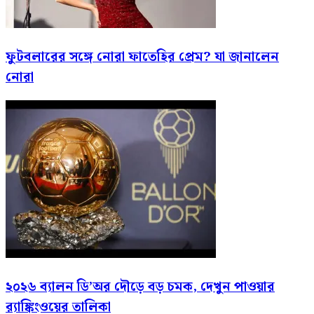
ফুটবলারের সঙ্গে নোরা ফাতেহির প্রেম? যা জানালেন
নোরা
২০২৬ ব্যালন ডি’অর দৌড়ে বড় চমক, দেখুন পাওয়ার
র‍্যাঙ্কিংওয়ের তালিকা