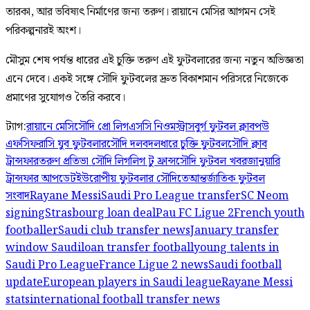
তারকা, আর ভবিষ্যৎ নির্মাণের জন্য তরুণ। রায়ানে মেসির আগমন সেই
পরিকল্পনারই অংশ।
মৌসুম শেষ পর্যন্ত ধারের এই চুক্তি তরুণ এই ফুটবলারের জন্য নতুন অভিজ্ঞতা
এনে দেবে। একই সঙ্গে সৌদি ফুটবলের দ্রুত বিকাশমান পরিসরে নিজেকে
প্রমাণের সুযোগও তৈরি করবে।
ট্যাগ:
রায়ানে মেসি
সৌদি প্রো লিগ
এসসি নিওম
স্ট্রাসবুর্গ ফুটবল ক্লাব
পউ
এফসি
ফরাসি যুব ফুটবলার
সৌদি দলবদল
ধারে চুক্তি ফুটবল
সৌদি ক্লাব
ট্রান্সফার
তরুণ প্রতিভা সৌদি লিগ
লিগ টু ফ্রান্স
সৌদি ফুটবল খবর
জানুয়ারি
ট্রান্সফার আপডেট
ইউরোপীয় ফুটবলার সৌদিতে
আন্তর্জাতিক ফুটবল
সংবাদ
Rayane Messi
Saudi Pro League transfer
SC Neom
signing
Strasbourg loan deal
Pau FC Ligue 2
French youth
footballer
Saudi club transfer news
January transfer
window Saudi
loan transfer football
young talents in
Saudi Pro League
France Ligue 2 news
Saudi football
update
European players in Saudi league
Rayane Messi
stats
international football transfer news