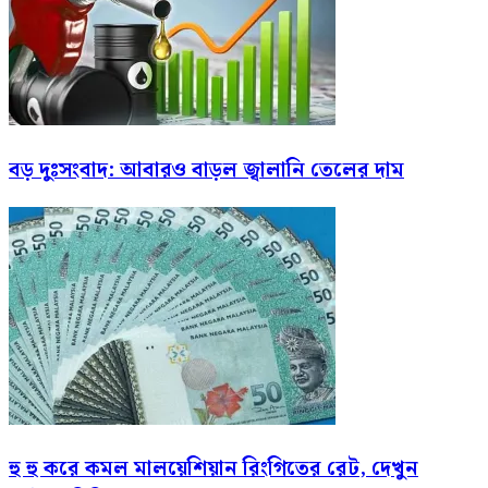
বড় দুঃসংবাদ: আবারও বাড়ল জ্বালানি তেলের দাম
হু হু করে কমল মালয়েশিয়ান রিংগিতের রেট, দেখুন