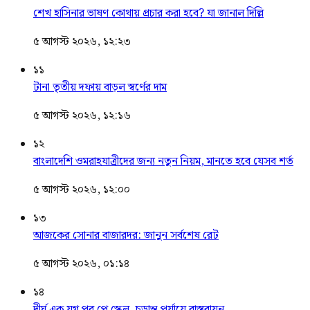
শেখ হাসিনার ভাষণ কোথায় প্রচার করা হবে? যা জানাল দিল্লি
৫ আগস্ট ২০২৬, ১২:২৩
১১
টানা তৃতীয় দফায় বাড়ল স্বর্ণের দাম
৫ আগস্ট ২০২৬, ১২:১৬
১২
বাংলাদেশি ওমরাহযাত্রীদের জন্য নতুন নিয়ম, মানতে হবে যেসব শর্ত
৫ আগস্ট ২০২৬, ১২:০০
১৩
আজকের সোনার বাজারদর: জানুন সর্বশেষ রেট
৫ আগস্ট ২০২৬, ০১:১৪
১৪
দীর্ঘ এক যুগ পর পে স্কেল, চূড়ান্ত পর্যায়ে বাস্তবায়ন