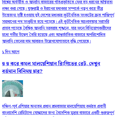
বিশ্বের অর্থনীতি ও জ্বালানি বাজারের গতিপ্রকৃতিতে ফের বড় ধরনের অস্থিরতা
লক্ষ্য করা গেছে। যুক্তরাষ্ট্র ও ইরানের মধ্যকার সম্পর্কে নতুন করে তীব্র
উত্তেজনা সৃষ্টি হওয়ায় দুই দেশের মধ্যকার কূটনৈতিক সংকটের দ্রুত শান্তিপূর্ণ
সমাধানের পথ সংকুচিত হয়ে পড়েছে। এই কূটনৈতিক অচলাবস্থার সরাসরি
প্রভাব পড়েছে বৈশ্বিক জ্বালানি সরবরাহ শৃঙ্খলে, যার ফলে বিনিয়োগকারীদের
মধ্যে গভীর উদ্বেগ তৈরি হয়েছে এবং আন্তর্জাতিক বাজারে অপরিশোধিত
জ্বালানি তেলের দাম আবারও উল্লেখযোগ্যভাবে বৃদ্ধি পেয়েছে।
১ দিন আগে
হু হু করে কমল মালয়েশিয়ান রিংগিতের রেট, দেখুন
বর্তমান বিনিময় হার?
দক্ষিণ-পূর্ব এশিয়ার অন্যতম প্রধান শ্রমবাজার মালয়েশিয়ায় কর্মরত প্রবাসী
বাংলাদেশি রেমিট্যান্স যোদ্ধাদের জন্য বৈদেশিক মুদ্রার বাজারে একটি গুরুত্বপূর্ণ