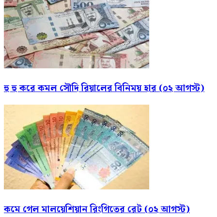
হু হু করে কমল সৌদি রিয়ালের বিনিময় হার (০২ আগস্ট)
কমে গেল মালয়েশিয়ান রিংগিতের রেট (০২ আগস্ট)