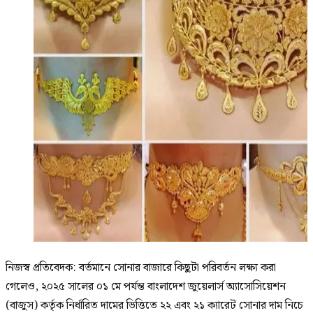
নিজস্ব প্রতিবেদক: বর্তমানে সোনার বাজারে কিছুটা পরিবর্তন লক্ষ্য করা
গেলেও, ২০২৫ সালের ০১ মে পর্যন্ত বাংলাদেশ জুয়েলার্স অ্যাসোসিয়েশন
(বাজুস) কর্তৃক নির্ধারিত দামের ভিত্তিতে ২২ এবং ২১ ক্যারেট সোনার দাম নিচে