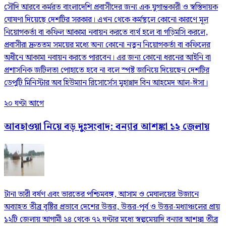
সৌদি আরবে কর্মরত বাংলাদেশি প্রবাসীদের জন্য এক যুগান্তকারী ও স্বস্তিদায়ক
ঘোষণা দিয়েছে দেশটির সরকার। এখন থেকে কর্মস্থলে কোনো কারণে মূল
নিয়োগকর্তা বা কফিল আকামা নবায়ন করতে ব্যর্থ হলে বা গড়িমসি করলে,
প্রবাসীরা দ্রুততম সময়ের মধ্যে অন্য কোনো নতুন নিয়োগকর্তা বা কফিলের
অধীনে আকামা নবায়ন করতে পারবেন। এর জন্য কোনো ধরনের আইনি বা
প্রশাসনিক জটিলতা পোহাতে হবে না বলে স্পষ্ট জানিয়ে দিয়েছেন দেশটির
ডেপুটি মিনিস্টার অব হিউম্যান রিসোর্সেস মুহান্নাদ বিন আহমেদ আল-ঈসা।
২০ ঘণ্টা আগে
আবহাওয়া নিয়ে বড় দুঃসংবাদ: বন্যার আশঙ্কা ১২ জেলায়
টানা ভারী বর্ষণ এবং ভারতের পশ্চিমবঙ্গ, আসাম ও মেঘালয়ের উজানে
অব্যাহত তীব্র বৃষ্টির প্রভাবে দেশের উত্তর, উত্তর-পূর্ব ও উত্তর-মধ্যাঞ্চলের প্রায়
১২টি জেলায় আগামী ২৪ থেকে ৭২ ঘণ্টার মধ্যে স্বল্পমেয়াদি বন্যার আশঙ্কা তীব্র