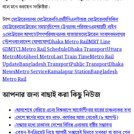
বলে মনে করছেন সংশ্লিষ্টরা।
ট্যাগ:
মেট্রোরেল
ঢাকা মেট্রোরেল
ডিএমটিসিএল
উত্তরা মেট্রোরেল
মতিঝিল
মেট্রোরেল
মেট্রোরেল সময়সূচি
শেষ ট্রেন
ঢাকা পরিবহন
এমআরটি লাইন
৬
মেট্রোরেল আপডেট
গণপরিবহন
ঢাকা যাতায়াত
মেট্রোরেল সংবাদ
কমলাপুর
স্টেশন
বাংলাদেশ যোগাযোগ
Dhaka Metro Rail
MRT Line
6
DMTCL
Metro Rail Schedule
Dhaka Transport
Uttara
Metro
Motijheel Metro
Last Train Time
Metro Rail
Update
Bangladesh Transport
Public Transport
Dhaka
News
Metro Service
Kamalapur Station
Bangladesh
Metro Rail
আপনার জন্য বাছাই করা কিছু নিউজ
›
আবশেষে বেরিয়ে এলো বিশ্বকাপে আর্জেন্টিনার হারের চাঞ্চল্যকর তথ্য
›
দেশে স্বর্ণের দামে বড় লাফ, কার্যকর আজ থেকেই (৮ আগস্ট)
›
সন্ধ্যার মধ্যে ঢাকাসহ দেশের বিভিন্ন এলাকায় বৃষ্টির সম্ভাবনা
›
বেতন-ইনক্রিমেট নিয়ে আগামী সপ্তাহেই মিলবে সুখবর! যা জানা গেল