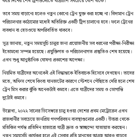
করে দিনের শেষ ট্রিপগুলোতে যাত্রীচাপ সবচেয়ে বেশি থাকে।
তবে সময় বাড়ানো হলেও নতুন কোনো ট্রেন যুক্ত করা হচ্ছে না। বিদ্যমান ট্রেন
পরিচালনার কাঠামোর মধ্যেই অতিরিক্ত একটি ট্রিপ চালানো হবে। ফলে ট্রেনের
ব্যবধান বা হেডওয়ে অপরিবর্তিত থাকবে।
সূত্র জানায়, নতুন সময়সূচি চালুর জন্য প্রয়োজনীয় সব ধরনের পরীক্ষা-নিরীক্ষা
ইতোমধ্যে সম্পন্ন হয়েছে। প্রযুক্তিগত ও পরিচালনাগত প্রস্তুতিও শেষ হয়েছে।
এখন শুধু আনুষ্ঠানিক ঘোষণা প্রকাশের অপেক্ষা।
নিয়মিত যাত্রীদের অনেকেই এই সিদ্ধান্তকে ইতিবাচক হিসেবে দেখছেন। তাদের
মতে, অফিস শেষে কিংবা যানজটের কারণে স্টেশনে পৌঁছাতে দেরি হলে শেষ
ট্রেন মিস করার ঝুঁকি অনেকটাই কমবে। এতে যাত্রীদের সময় ও ভোগান্তি
দুটোই কমবে।
উল্লেখ্য, ২০২২ সালের ডিসেম্বরে চালু হওয়া দেশের প্রথম মেট্রোরেল এখন
রাজধানীর সবচেয়ে জনপ্রিয় গণপরিবহন ব্যবস্থাগুলোর একটি। উত্তরা থেকে
মতিঝিল পর্যন্ত প্রতিদিন হাজারো যাত্রী দ্রুত ও স্বাচ্ছন্দ্যে যাতায়াত করছেন।
নতুন সময়সূচি কার্যকর হলে এই সেবার প্রতি মানুষের আগ্রহ আরও বাড়বে