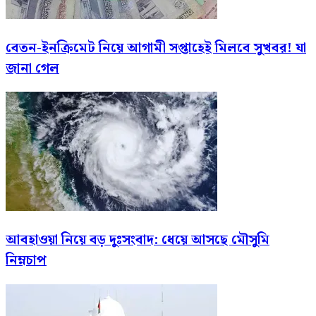
বেতন-ইনক্রিমেট নিয়ে আগামী সপ্তাহেই মিলবে সুখবর! যা
জানা গেল
আবহাওয়া নিয়ে বড় দুঃসংবাদ: ধেয়ে আসছে মৌসুমি
নিম্নচাপ