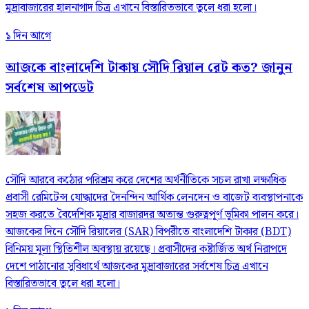
মুদ্রাবাজারের হালনাগাদ চিত্র এখানে বিস্তারিতভাবে তুলে ধরা হলো।
১ দিন আগে
আজকে বাংলাদেশি টাকায় সৌদি রিয়াল রেট কত? জানুন
সর্বশেষ আপডেট
সৌদি আরবে কঠোর পরিশ্রম করে দেশের অর্থনীতিকে সচল রাখা লক্ষাধিক
প্রবাসী রেমিটেন্স যোদ্ধাদের দৈনন্দিন আর্থিক লেনদেন ও বাজেট ব্যবস্থাপনাকে
সহজ করতে বৈদেশিক মুদ্রার বাজারদর অত্যন্ত গুরুত্বপূর্ণ ভূমিকা পালন করে।
আজকের দিনে সৌদি রিয়ালের (SAR) বিপরীতে বাংলাদেশি টাকার (BDT)
বিনিময় মূল্য স্থিতিশীল অবস্থায় রয়েছে। প্রবাসীদের কষ্টার্জিত অর্থ নিরাপদে
দেশে পাঠানোর সুবিধার্থে আজকের মুদ্রাবাজারের সর্বশেষ চিত্র এখানে
বিস্তারিতভাবে তুলে ধরা হলো।