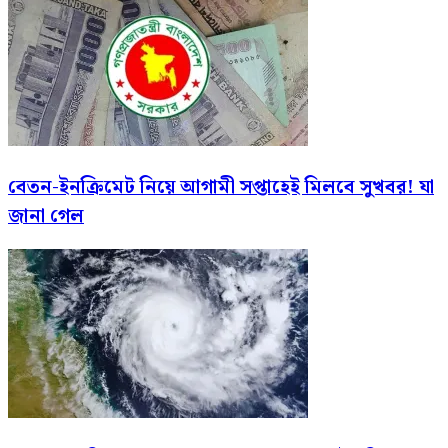
বেতন-ইনক্রিমেট নিয়ে আগামী সপ্তাহেই মিলবে সুখবর! যা
জানা গেল