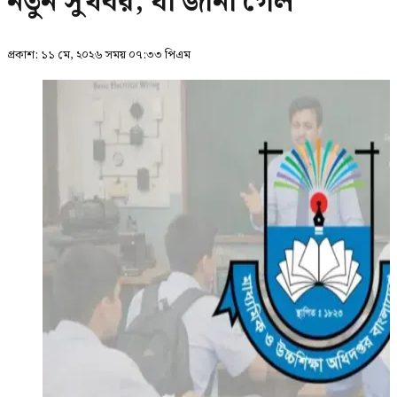
নতুন সুখবর, যা জানা গেল
প্রকাশ:
১১ মে, ২০২৬ সময় ০৭:৩৩ পিএম