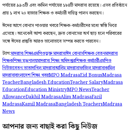
পর্যায়ের ৯৯৩টি এবং কামিল পর্যায়ের ১৮৪টি মাদরাসা রয়েছে। এসব প্রতিষ্ঠানে
প্রায় ১ লাখ ২০ হাজার শিক্ষক ও কর্মচারী দায়িত্ব পালন করছেন।
ঈদের আগে বোনাস পাওয়ার খবরে শিক্ষক-কর্মচারীদের মধ্যে স্বস্তি ফিরে
এসেছে। অনেকেই আশা করছেন, দ্রুত বোনাসের অর্থ ছাড় হলে পরিবারের
সঙ্গে ঈদের প্রস্তুতি আরও ভালোভাবে সম্পন্ন করতে পারবেন।
ট্যাগ:
মাদরাসা শিক্ষা
এমপিওভুক্ত মাদরাসা
ঈদ বোনাস
শিক্ষক বেতন
মাদরাসা
শিক্ষক
শিক্ষা মন্ত্রণালয়
মাদরাসা শিক্ষা অধিদপ্তর
শিক্ষক কর্মচারী
এমপিও
নিউজ
বেতন ভাতা
দাখিল মাদরাসা
আলিম মাদরাসা
ফাজিল মাদরাসা
কামিল
মাদরাসা
বাংলাদেশ শিক্ষা খবর
MPO Madrasa
Eid Bonus
Madrasa
Teacher
Bangladesh Education
Teacher Salary
Madrasa
Education
Education Ministry
MPO News
Teacher
Allowance
Dakhil Madrasa
Alim Madrasa
Fazil
Madrasa
Kamil Madrasa
Bangladesh Teachers
Madrasa
News
আপনার জন্য বাছাই করা কিছু নিউজ