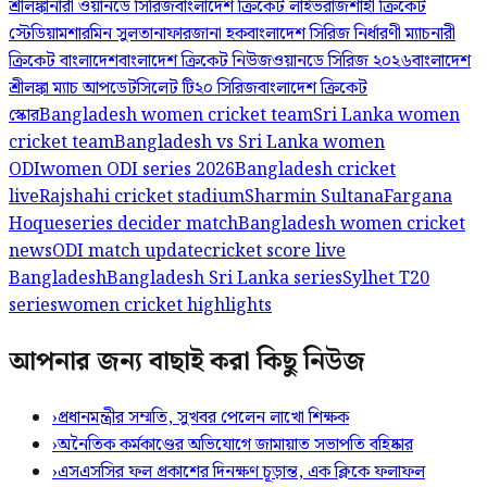
শ্রীলঙ্কা
নারী ওয়ানডে সিরিজ
বাংলাদেশ ক্রিকেট লাইভ
রাজশাহী ক্রিকেট
স্টেডিয়াম
শারমিন সুলতানা
ফারজানা হক
বাংলাদেশ সিরিজ নির্ধারণী ম্যাচ
নারী
ক্রিকেট বাংলাদেশ
বাংলাদেশ ক্রিকেট নিউজ
ওয়ানডে সিরিজ ২০২৬
বাংলাদেশ
শ্রীলঙ্কা ম্যাচ আপডেট
সিলেট টি২০ সিরিজ
বাংলাদেশ ক্রিকেট
স্কোর
Bangladesh women cricket team
Sri Lanka women
cricket team
Bangladesh vs Sri Lanka women
ODI
women ODI series 2026
Bangladesh cricket
live
Rajshahi cricket stadium
Sharmin Sultana
Fargana
Hoque
series decider match
Bangladesh women cricket
news
ODI match update
cricket score live
Bangladesh
Bangladesh Sri Lanka series
Sylhet T20
series
women cricket highlights
আপনার জন্য বাছাই করা কিছু নিউজ
›
প্রধানমন্ত্রীর সম্মতি, সুখবর পেলেন লাখো শিক্ষক
›
অনৈতিক কর্মকাণ্ডের অভিযোগে জামায়াত সভাপতি বহিষ্কার
›
এসএসসির ফল প্রকাশের দিনক্ষণ চূড়ান্ত, এক ক্লিকে ফলাফল