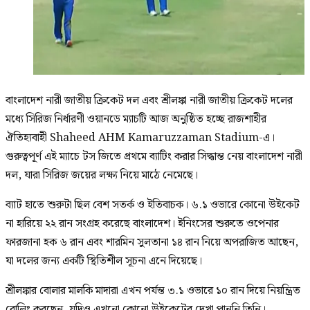
বাংলাদেশ নারী জাতীয় ক্রিকেট দল এবং শ্রীলঙ্কা নারী জাতীয় ক্রিকেট দলের
মধ্যে সিরিজ নির্ধারণী ওয়ানডে ম্যাচটি আজ অনুষ্ঠিত হচ্ছে রাজশাহীর
ঐতিহ্যবাহী Shaheed AHM Kamaruzzaman Stadium-এ।
গুরুত্বপূর্ণ এই ম্যাচে টস জিতে প্রথমে ব্যাটিং করার সিদ্ধান্ত নেয় বাংলাদেশ নারী
দল, যারা সিরিজ জয়ের লক্ষ্য নিয়ে মাঠে নেমেছে।
ব্যাট হাতে শুরুটা ছিল বেশ সতর্ক ও ইতিবাচক। ৬.১ ওভারে কোনো উইকেট
না হারিয়ে ২২ রান সংগ্রহ করেছে বাংলাদেশ। ইনিংসের শুরুতে ওপেনার
ফারজানা হক ৬ রান এবং শারমিন সুলতানা ১৪ রান নিয়ে অপরাজিত আছেন,
যা দলের জন্য একটি স্থিতিশীল সূচনা এনে দিয়েছে।
শ্রীলঙ্কার বোলার মালকি মাদারা এখন পর্যন্ত ৩.১ ওভারে ১০ রান দিয়ে নিয়ন্ত্রিত
বোলিং করছেন, যদিও এখনো কোনো উইকেটের দেখা পাননি তিনি।