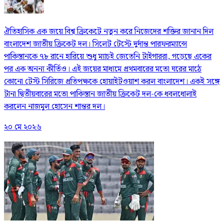
ঐতিহাসিক এক জয়ে বিশ্ব ক্রিকেটে নতুন করে নিজেদের শক্তির জানান দিল
বাংলাদেশ জাতীয় ক্রিকেট দল। সিলেট টেস্টে দুর্দান্ত পারফরম্যান্সে
পাকিস্তানকে ৭৮ রানে হারিয়ে শুধু ম্যাচই জেতেনি টাইগাররা, গড়েছে একের
পর এক অনন্য কীর্তিও। এই জয়ের মাধ্যমে প্রথমবারের মতো ঘরের মাঠে
কোনো টেস্ট সিরিজে প্রতিপক্ষকে হোয়াইটওয়াশ করল বাংলাদেশ। একই সঙ্গে
টানা দ্বিতীয়বারের মতো পাকিস্তান জাতীয় ক্রিকেট দল-কে ধবলধোলাই
করলেন নাজমুল হোসেন শান্তর দল।
২০ মে ২০২৬