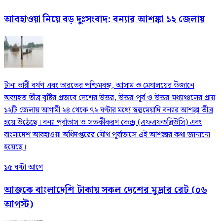
আবহাওয়া নিয়ে বড় দুঃসংবাদ: বন্যার আশঙ্কা ১২ জেলায়
টানা ভারী বর্ষণ এবং ভারতের পশ্চিমবঙ্গ, আসাম ও মেঘালয়ের উজানে
অব্যাহত তীব্র বৃষ্টির প্রভাবে দেশের উত্তর, উত্তর-পূর্ব ও উত্তর-মধ্যাঞ্চলের প্রায়
১২টি জেলায় আগামী ২৪ থেকে ৭২ ঘণ্টার মধ্যে স্বল্পমেয়াদি বন্যার আশঙ্কা তীব্র
হয়ে উঠেছে। বন্যা পূর্বাভাস ও সতর্কীকরণ কেন্দ্র (এফএফডব্লিউসি) এবং
বাংলাদেশ আবহাওয়া অধিদপ্তরের যৌথ পূর্বাভাসে এই আশঙ্কার কথা জানানো
হয়েছে।
১৫ ঘণ্টা আগে
আজকে বাংলাদেশি টাকায় সকল দেশের মুদ্রার রেট (০৬
আগস্ট)