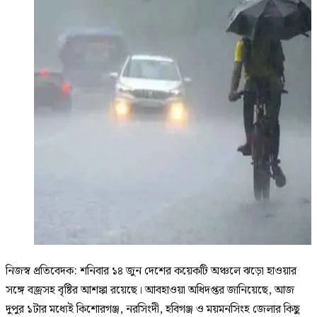
নিজস্ব প্রতিবেদক: শনিবার ১৪ জুন দেশের কয়েকটি অঞ্চলে ঝড়ো হাওয়ার
সঙ্গে বজ্রসহ বৃষ্টির আশঙ্কা রয়েছে। আবহাওয়া অধিদপ্তর জানিয়েছে, আজ
দুপুর ১টার মধ্যেই কিশোরগঞ্জ, নরসিংদী, হবিগঞ্জ ও ময়মনসিংহ জেলার কিছু