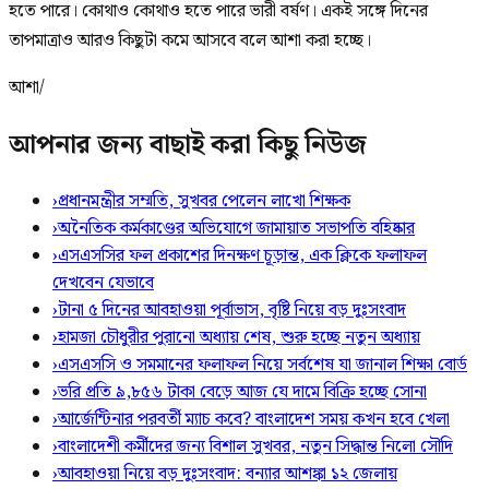
হতে পারে। কোথাও কোথাও হতে পারে ভারী বর্ষণ। একই সঙ্গে দিনের
তাপমাত্রাও আরও কিছুটা কমে আসবে বলে আশা করা হচ্ছে।
আশা/
আপনার জন্য বাছাই করা কিছু নিউজ
›
প্রধানমন্ত্রীর সম্মতি, সুখবর পেলেন লাখো শিক্ষক
›
অনৈতিক কর্মকাণ্ডের অভিযোগে জামায়াত সভাপতি বহিষ্কার
›
এসএসসির ফল প্রকাশের দিনক্ষণ চূড়ান্ত, এক ক্লিকে ফলাফল
দেখবেন যেভাবে
›
টানা ৫ দিনের আবহাওয়া পূর্বাভাস, বৃষ্টি নিয়ে বড় দুঃসংবাদ
›
হামজা চৌধুরীর পুরানো অধ্যায় শেষ, শুরু হচ্ছে নতুন অধ্যায়
›
এসএসসি ও সমমানের ফলাফল নিয়ে সর্বশেষ যা জানাল শিক্ষা বোর্ড
›
ভরি প্রতি ৯,৮৫৬ টাকা বেড়ে আজ যে দামে বিক্রি হচ্ছে সোনা
›
আর্জেন্টিনার পরবর্তী ম্যাচ কবে? বাংলাদেশ সময় কখন হবে খেলা
›
বাংলাদেশী কর্মীদের জন্য বিশাল সুখবর, নতুন সিদ্ধান্ত নিলো সৌদি
›
আবহাওয়া নিয়ে বড় দুঃসংবাদ: বন্যার আশঙ্কা ১২ জেলায়