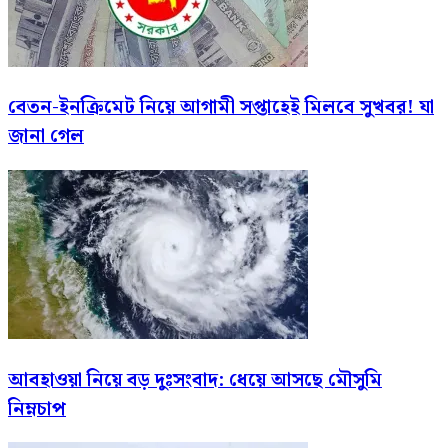
বেতন-ইনক্রিমেট নিয়ে আগামী সপ্তাহেই মিলবে সুখবর! যা
জানা গেল
আবহাওয়া নিয়ে বড় দুঃসংবাদ: ধেয়ে আসছে মৌসুমি
নিম্নচাপ