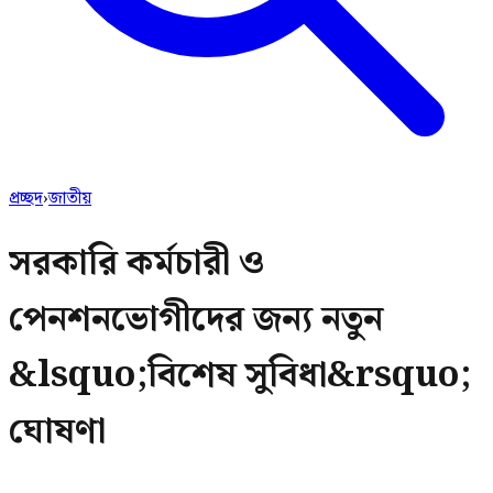
প্রচ্ছদ
›
জাতীয়
সরকারি কর্মচারী ও
পেনশনভোগীদের জন্য নতুন
&lsquo;বিশেষ সুবিধা&rsquo;
ঘোষণা