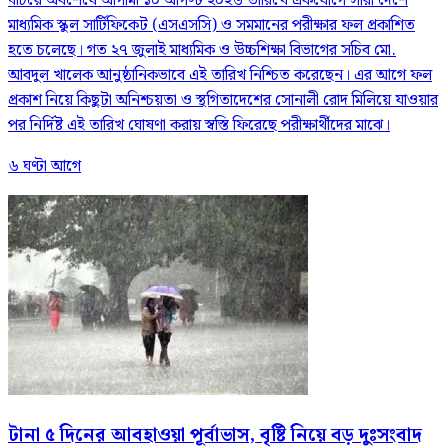
ঘটিয়ে অবশেষে আগামী ১০ আগস্ট ২০২৬ তারিখে একযোগে সারা দেশে
মাধ্যমিক স্কুল সার্টিফিকেট (এসএসসি) ও সমমানের পরীক্ষার ফল প্রকাশিত
হতে চলেছে। গত ২৭ জুলাই মাধ্যমিক ও উচ্চশিক্ষা বিভাগের সচিব মো.
আবদুল খালেক আনুষ্ঠানিকভাবে এই তারিখ নিশ্চিত করেছেন। এর আগে ফল
প্রকাশ নিয়ে কিছুটা অনিশ্চয়তা ও স্থগিতাদেশের সোনালী রোদ মিলিয়ে যাওয়ার
পর নির্দিষ্ট এই তারিখ ঘোষণা করায় স্বস্তি ফিরেছে পরীক্ষার্থীদের মাঝে।
৬ ঘণ্টা আগে
টানা ৫ দিনের আবহাওয়া পূর্বাভাস, বৃষ্টি নিয়ে বড় দুঃসংবাদ