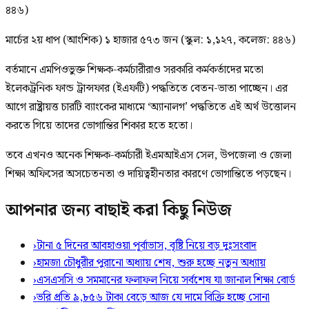
৪৪৬)
মার্চের ২য় ধাপ (আংশিক) ১ হাজার ৫৭৩ জন (স্কুল: ১,১২৭, কলেজ: ৪৪৬)
বর্তমানে এমপিওভুক্ত শিক্ষক-কর্মচারীরাও সরকারি কর্মকর্তাদের মতো
ইলেকট্রনিক ফান্ড ট্রান্সফার (ইএফটি) পদ্ধতিতে বেতন-ভাতা পাচ্ছেন। এর
আগে রাষ্ট্রায়ত্ত চারটি ব্যাংকের মাধ্যমে ‘অ্যানালগ’ পদ্ধতিতে এই অর্থ উত্তোলন
করতে গিয়ে তাদের ভোগান্তির শিকার হতে হতো।
তবে এখনও অনেক শিক্ষক-কর্মচারী ইএমআইএস সেল, উপজেলা ও জেলা
শিক্ষা অফিসের অসচেতনতা ও দায়িত্বহীনতার কারণে ভোগান্তিতে পড়ছেন।
আপনার জন্য বাছাই করা কিছু নিউজ
›
টানা ৫ দিনের আবহাওয়া পূর্বাভাস, বৃষ্টি নিয়ে বড় দুঃসংবাদ
›
হামজা চৌধুরীর পুরানো অধ্যায় শেষ, শুরু হচ্ছে নতুন অধ্যায়
›
এসএসসি ও সমমানের ফলাফল নিয়ে সর্বশেষ যা জানাল শিক্ষা বোর্ড
›
ভরি প্রতি ৯,৮৫৬ টাকা বেড়ে আজ যে দামে বিক্রি হচ্ছে সোনা