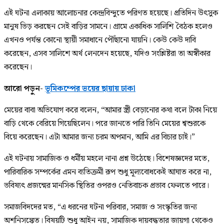
এই ঘটনা এলাকায় আলোচনার কেন্দ্রবিন্দুতে পরিণত হয়েছে। প্রতিদিন উৎসুক
মানুষ ভিড় করছেন সেই বাড়ির সামনে। গ্রামে একাধিক সালিশি বৈঠক হলেও
এখনও পর্যন্ত কোনো স্থায়ী সমাধানে পৌঁছানো যায়নি। কেউ কেউ দাবি
করেছেন, এসব সালিশে অর্থ লেনদেন হয়েছে, যদিও সংশ্লিষ্টরা তা অস্বীকার
করেছেন।
আরো পড়ুন-
ভূমিকম্পের ভয়ের ছায়ায় ঢাকা
মেয়ের বাবা অভিযোগ করে বলেন, “আমার স্ত্রী বেড়ানোর কথা বলে টাকা নিয়ে
বাড়ি থেকে বেরিয়ে গিয়েছিলেন। পরে জানতে পারি তিনি মেয়ের শ্বশুরকে
বিয়ে করেছেন। এটা আমার জন্য চরম অপমান, আমি এর বিচার চাই।”
এই ঘটনায় সামাজিক ও ধর্মীয় মহলে নানা প্রশ্ন উঠেছে। বিশেষজ্ঞদের মতে,
পারিবারিক সম্পর্কের এমন ব্যতিক্রমী রূপ শুধু মূল্যবোধকেই আঘাত করে না,
ভবিষ্যৎ প্রজন্মের মানসিক স্থিতির ওপরও নেতিবাচক প্রভাব ফেলতে পারে।
সমাজবিদদের মত, “এ ধরনের ঘটনা পরিবার, সমাজ ও সংস্কৃতির জন্য
অশনিসঙ্কেত। বিষয়টি শুধু আইন নয়, সামাজিক দায়বদ্ধতার জায়গা থেকেও