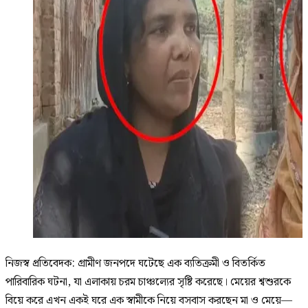
নিজস্ব প্রতিবেদক: গ্রামীণ জনপদে ঘটেছে এক ব্যতিক্রমী ও বিতর্কিত
পারিবারিক ঘটনা, যা এলাকায় চরম চাঞ্চল্যের সৃষ্টি করেছে। মেয়ের শ্বশুরকে
বিয়ে করে এখন একই ঘরে এক স্বামীকে নিয়ে বসবাস করছেন মা ও মেয়ে—