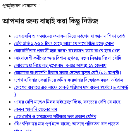
পুনর্মূল্যায়ন প্রয়োজন।”
আপনার জন্য বাছাই করা কিছু নিউজ
›
এসএসসি ও সমমানের ফলাফল নিয়ে সর্বশেষ যা জানাল শিক্ষা বোর্ড
›
ভরি প্রতি ৯,৮৫৬ টাকা বেড়ে আজ যে দামে বিক্রি হচ্ছে সোনা
›
আর্জেন্টিনার পরবর্তী ম্যাচ কবে? বাংলাদেশ সময় কখন হবে খেলা
›
বাংলাদেশী কর্মীদের জন্য বিশাল সুখবর, নতুন সিদ্ধান্ত নিলো সৌদি
›
আবহাওয়া নিয়ে বড় দুঃসংবাদ: বন্যার আশঙ্কা ১২ জেলায়
›
আজকে বাংলাদেশি টাকায় সকল দেশের মুদ্রার রেট (০৬ আগস্ট)
›
শেখ হাসিনার ফেরা নিয়ে রুমিন ফারহানার বিষ্ফোরক মন্তব্য ভাইরাল
›
দেশের বাজারে এক লাফে রেকর্ড পরিমাণ দাম বাড়ল স্বর্ণের (৬ আগস্ট
)
›
এবার দেশি মাছেও মিলল মাইক্রোপ্লাস্টিক, সবচেয়ে বেশি যে মাছে
›
কমল জ্বালানি তেলের দাম
›
এসএসসি ও সমমানের পরীক্ষার ফল প্রকাশ যেদিন
›
বিএনপির ছয় মাস পূর্ণ হতে যাচ্ছে: আসছে পরিবর্তন-বাদ পড়তে