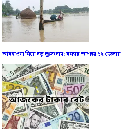
আবহাওয়া নিয়ে বড় দুঃসংবাদ: বন্যার আশঙ্কা ১২ জেলায়