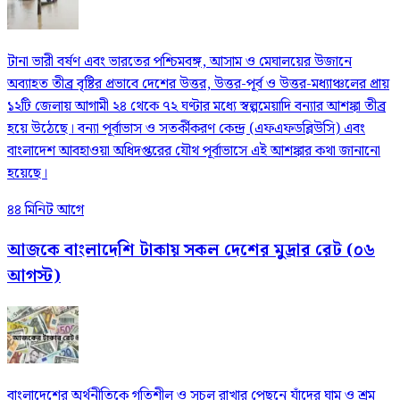
টানা ভারী বর্ষণ এবং ভারতের পশ্চিমবঙ্গ, আসাম ও মেঘালয়ের উজানে
অব্যাহত তীব্র বৃষ্টির প্রভাবে দেশের উত্তর, উত্তর-পূর্ব ও উত্তর-মধ্যাঞ্চলের প্রায়
১২টি জেলায় আগামী ২৪ থেকে ৭২ ঘণ্টার মধ্যে স্বল্পমেয়াদি বন্যার আশঙ্কা তীব্র
হয়ে উঠেছে। বন্যা পূর্বাভাস ও সতর্কীকরণ কেন্দ্র (এফএফডব্লিউসি) এবং
বাংলাদেশ আবহাওয়া অধিদপ্তরের যৌথ পূর্বাভাসে এই আশঙ্কার কথা জানানো
হয়েছে।
৪৪ মিনিট আগে
আজকে বাংলাদেশি টাকায় সকল দেশের মুদ্রার রেট (০৬
আগস্ট)
বাংলাদেশের অর্থনীতিকে গতিশীল ও সচল রাখার পেছনে যাঁদের ঘাম ও শ্রম