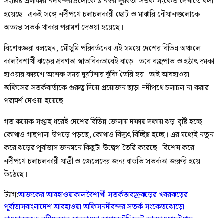
সংশ্লিষ্ট এলাকার নদীবন্দরগুলোকে ১ নম্বর দূরবর্তী সতর্ক সংকেত দেখাতে বলা
হয়েছে। একই সঙ্গে নদীপথে চলাচলকারী ছোট ও মাঝারি নৌযানগুলোকে
অত্যন্ত সতর্ক থাকার পরামর্শ দেওয়া হয়েছে।
বিশেষজ্ঞরা বলছেন, মৌসুমি পরিবর্তনের এই সময়ে দেশের বিভিন্ন অঞ্চলে
কালবৈশাখী ঝড়ের প্রবণতা স্বাভাবিকভাবেই বাড়ে। তবে বজ্রপাত ও হঠাৎ দমকা
হাওয়ার কারণে অনেক সময় দুর্ঘটনার ঝুঁকি তৈরি হয়। তাই আবহাওয়া
অফিসের সতর্কবার্তাকে গুরুত্ব দিয়ে প্রয়োজন ছাড়া নদীপথে চলাচল না করার
পরামর্শ দেওয়া হয়েছে।
গত কয়েক সপ্তাহ ধরেই দেশের বিভিন্ন জেলায় দফায় দফায় ঝড়-বৃষ্টি হচ্ছে।
কোথাও গাছপালা উপড়ে পড়ছে, কোথাও বিদ্যুৎ বিচ্ছিন্ন হচ্ছে। এর মধ্যেই নতুন
করে ঝড়ের পূর্বাভাস জনমনে কিছুটা উদ্বেগ তৈরি করেছে। বিশেষ করে
নদীপথে চলাচলকারী যাত্রী ও জেলেদের জন্য বাড়তি সতর্কতা জরুরি হয়ে
উঠেছে।
ট্যাগ:
আজকের আবহাওয়া
কালবৈশাখী সতর্কতা
বজ্রঝড়ের খবর
ঝড়ের
পূর্বাভাস
বাংলাদেশ আবহাওয়া অফিস
নদীবন্দর সতর্ক সংকেত
ঝোড়ো