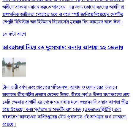
অধীনে আকামা নবায়ন করতে পারবেন। এর জন্য কোনো ধরনের আইনি বা
প্রশাসনিক জটিলতা পোহাতে হবে না বলে স্পষ্ট জানিয়ে দিয়েছেন দেশটির
ডেপুটি মিনিস্টার অব হিউম্যান রিসোর্সেস মুহান্নাদ বিন আহমেদ আল-ঈসা।
১০ ঘণ্টা আগে
আবহাওয়া নিয়ে বড় দুঃসংবাদ: বন্যার আশঙ্কা ১২ জেলায়
টানা ভারী বর্ষণ এবং ভারতের পশ্চিমবঙ্গ, আসাম ও মেঘালয়ের উজানে
অব্যাহত তীব্র বৃষ্টির প্রভাবে দেশের উত্তর, উত্তর-পূর্ব ও উত্তর-মধ্যাঞ্চলের প্রায়
১২টি জেলায় আগামী ২৪ থেকে ৭২ ঘণ্টার মধ্যে স্বল্পমেয়াদি বন্যার আশঙ্কা তীব্র
হয়ে উঠেছে। বন্যা পূর্বাভাস ও সতর্কীকরণ কেন্দ্র (এফএফডব্লিউসি) এবং
বাংলাদেশ আবহাওয়া অধিদপ্তরের যৌথ পূর্বাভাসে এই আশঙ্কার কথা জানানো
হয়েছে।