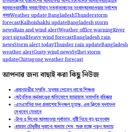
হাওয়া
বজ্রসহ বৃষ্টি
দেশের আবহাওয়া আপডেট
সিলেট আবহাওয়া
চট্টগ্রাম
আবহাওয়া
বৃষ্টির খবর
নৌযান সতর্কতা
ঝড়ের সংবাদ
আবহাওয়ার সর্বশেষ
খবর
Weather update Bangladesh
Thunderstorm
forecast
Kalboishakhi update
Bangladesh storm
news
Rain and wind alert
Weather office warning
River
port signal
Heavy wind forecast
Bangladesh rain
news
Storm alert today
Thunder rain update
Bangladesh
weather alert
Gusty wind news
Sylhet storm
update
Chittagong weather forecast
আপনার জন্য বাছাই করা কিছু নিউজ
›
প্রধানমন্ত্রীর সম্মতি, সুখবর পেলেন লাখো শিক্ষক
›
অনৈতিক কর্মকাণ্ডের অভিযোগে জামায়াত সভাপতি বহিষ্কার
›
এসএসসির ফল প্রকাশের দিনক্ষণ চূড়ান্ত, এক ক্লিকে ফলাফল
দেখবেন যেভাবে
›
টানা ৫ দিনের আবহাওয়া পূর্বাভাস, বৃষ্টি নিয়ে বড় দুঃসংবাদ
›
হামজা চৌধুরীর পুরানো অধ্যায় শেষ, শুরু হচ্ছে নতুন অধ্যায়