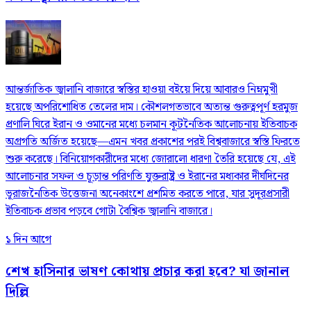
আন্তর্জাতিক জ্বালানি বাজারে স্বস্তির হাওয়া বইয়ে দিয়ে আবারও নিম্নমুখী
হয়েছে অপরিশোধিত তেলের দাম। কৌশলগতভাবে অত্যন্ত গুরুত্বপূর্ণ হরমুজ
প্রণালি ঘিরে ইরান ও ওমানের মধ্যে চলমান কূটনৈতিক আলোচনায় ইতিবাচক
অগ্রগতি অর্জিত হয়েছে—এমন খবর প্রকাশের পরই বিশ্ববাজারে স্বস্তি ফিরতে
শুরু করেছে। বিনিয়োগকারীদের মধ্যে জোরালো ধারণা তৈরি হয়েছে যে, এই
আলোচনার সফল ও চূড়ান্ত পরিণতি যুক্তরাষ্ট্র ও ইরানের মধ্যকার দীর্ঘদিনের
ভূরাজনৈতিক উত্তেজনা অনেকাংশে প্রশমিত করতে পারে, যার সুদূরপ্রসারী
ইতিবাচক প্রভাব পড়বে গোটা বৈশ্বিক জ্বালানি বাজারে।
১ দিন আগে
শেখ হাসিনার ভাষণ কোথায় প্রচার করা হবে? যা জানাল
দিল্লি