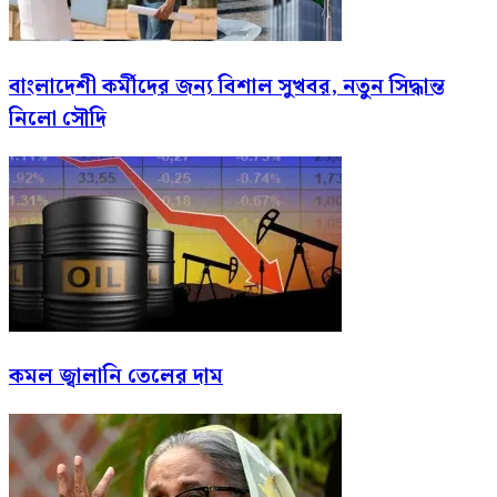
বাংলাদেশী কর্মীদের জন্য বিশাল সুখবর, নতুন সিদ্ধান্ত
নিলো সৌদি
কমল জ্বালানি তেলের দাম