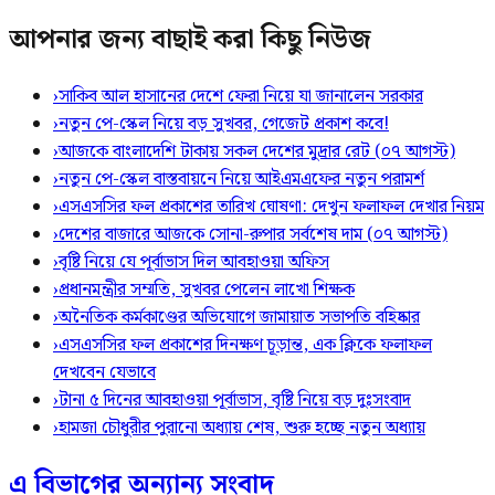
আপনার জন্য বাছাই করা কিছু নিউজ
›
সাকিব আল হাসানের দেশে ফেরা নিয়ে যা জানালেন সরকার
›
নতুন পে-স্কেল নিয়ে বড় সুখবর, গেজেট প্রকাশ কবে!
›
আজকে বাংলাদেশি টাকায় সকল দেশের মুদ্রার রেট (০৭ আগস্ট)
›
নতুন পে-স্কেল বাস্তবায়নে নিয়ে আইএমএফের নতুন পরামর্শ
›
এসএসসির ফল প্রকাশের তারিখ ঘোষণা: দেখুন ফলাফল দেখার নিয়ম
›
দেশের বাজারে আজকে সোনা-রুপার সর্বশেষ দাম (০৭ আগস্ট)
›
বৃষ্টি নিয়ে যে পূর্বাভাস দিল আবহাওয়া অফিস
›
প্রধানমন্ত্রীর সম্মতি, সুখবর পেলেন লাখো শিক্ষক
›
অনৈতিক কর্মকাণ্ডের অভিযোগে জামায়াত সভাপতি বহিষ্কার
›
এসএসসির ফল প্রকাশের দিনক্ষণ চূড়ান্ত, এক ক্লিকে ফলাফল
দেখবেন যেভাবে
›
টানা ৫ দিনের আবহাওয়া পূর্বাভাস, বৃষ্টি নিয়ে বড় দুঃসংবাদ
›
হামজা চৌধুরীর পুরানো অধ্যায় শেষ, শুরু হচ্ছে নতুন অধ্যায়
এ বিভাগের অন্যান্য সংবাদ