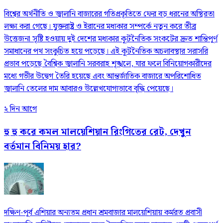
বিশ্বের অর্থনীতি ও জ্বালানি বাজারের গতিপ্রকৃতিতে ফের বড় ধরনের অস্থিরতা
লক্ষ্য করা গেছে। যুক্তরাষ্ট্র ও ইরানের মধ্যকার সম্পর্কে নতুন করে তীব্র
উত্তেজনা সৃষ্টি হওয়ায় দুই দেশের মধ্যকার কূটনৈতিক সংকটের দ্রুত শান্তিপূর্ণ
সমাধানের পথ সংকুচিত হয়ে পড়েছে। এই কূটনৈতিক অচলাবস্থার সরাসরি
প্রভাব পড়েছে বৈশ্বিক জ্বালানি সরবরাহ শৃঙ্খলে, যার ফলে বিনিয়োগকারীদের
মধ্যে গভীর উদ্বেগ তৈরি হয়েছে এবং আন্তর্জাতিক বাজারে অপরিশোধিত
জ্বালানি তেলের দাম আবারও উল্লেখযোগ্যভাবে বৃদ্ধি পেয়েছে।
২ দিন আগে
হু হু করে কমল মালয়েশিয়ান রিংগিতের রেট, দেখুন
বর্তমান বিনিময় হার?
দক্ষিণ-পূর্ব এশিয়ার অন্যতম প্রধান শ্রমবাজার মালয়েশিয়ায় কর্মরত প্রবাসী