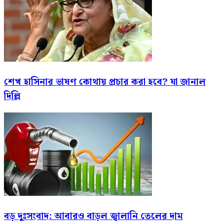
শেখ হাসিনার ভাষণ কোথায় প্রচার করা হবে? যা জানাল
দিল্লি
বড় দুঃসংবাদ: আবারও বাড়ল জ্বালানি তেলের দাম