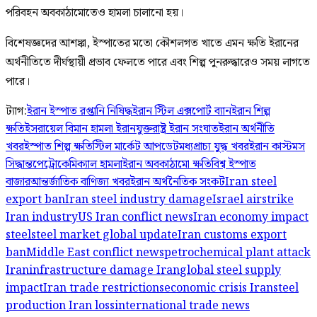
পরিবহন অবকাঠামোতেও হামলা চালানো হয়।
বিশেষজ্ঞদের আশঙ্কা, ইস্পাতের মতো কৌশলগত খাতে এমন ক্ষতি ইরানের
অর্থনীতিতে দীর্ঘস্থায়ী প্রভাব ফেলতে পারে এবং শিল্প পুনরুদ্ধারেও সময় লাগতে
পারে।
ট্যাগ:
ইরান ইস্পাত রপ্তানি নিষিদ্ধ
ইরান স্টিল এক্সপোর্ট ব্যান
ইরান শিল্প
ক্ষতি
ইসরায়েল বিমান হামলা ইরান
যুক্তরাষ্ট্র ইরান সংঘাত
ইরান অর্থনীতি
খবর
ইস্পাত শিল্প ক্ষতি
স্টিল মার্কেট আপডেট
মধ্যপ্রাচ্য যুদ্ধ খবর
ইরান কাস্টমস
সিদ্ধান্ত
পেট্রোকেমিক্যাল হামলা
ইরান অবকাঠামো ক্ষতি
বিশ্ব ইস্পাত
বাজার
আন্তর্জাতিক বাণিজ্য খবর
ইরান অর্থনৈতিক সংকট
Iran steel
export ban
Iran steel industry damage
Israel airstrike
Iran industry
US Iran conflict news
Iran economy impact
steel
steel market global update
Iran customs export
ban
Middle East conflict news
petrochemical plant attack
Iran
infrastructure damage Iran
global steel supply
impact
Iran trade restrictions
economic crisis Iran
steel
production Iran loss
international trade news