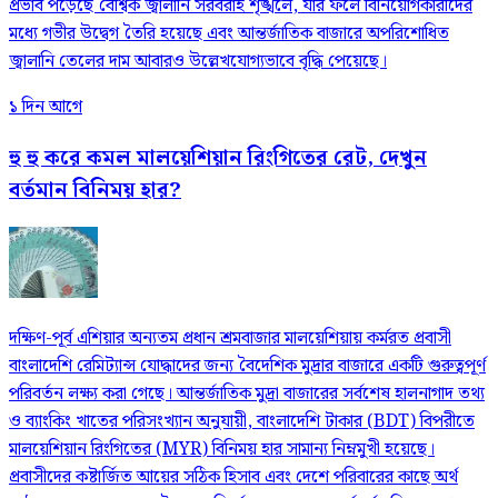
প্রভাব পড়েছে বৈশ্বিক জ্বালানি সরবরাহ শৃঙ্খলে, যার ফলে বিনিয়োগকারীদের
মধ্যে গভীর উদ্বেগ তৈরি হয়েছে এবং আন্তর্জাতিক বাজারে অপরিশোধিত
জ্বালানি তেলের দাম আবারও উল্লেখযোগ্যভাবে বৃদ্ধি পেয়েছে।
১ দিন আগে
হু হু করে কমল মালয়েশিয়ান রিংগিতের রেট, দেখুন
বর্তমান বিনিময় হার?
দক্ষিণ-পূর্ব এশিয়ার অন্যতম প্রধান শ্রমবাজার মালয়েশিয়ায় কর্মরত প্রবাসী
বাংলাদেশি রেমিট্যান্স যোদ্ধাদের জন্য বৈদেশিক মুদ্রার বাজারে একটি গুরুত্বপূর্ণ
পরিবর্তন লক্ষ্য করা গেছে। আন্তর্জাতিক মুদ্রা বাজারের সর্বশেষ হালনাগাদ তথ্য
ও ব্যাংকিং খাতের পরিসংখ্যান অনুযায়ী, বাংলাদেশি টাকার (BDT) বিপরীতে
মালয়েশিয়ান রিংগিতের (MYR) বিনিময় হার সামান্য নিম্নমুখী হয়েছে।
প্রবাসীদের কষ্টার্জিত আয়ের সঠিক হিসাব এবং দেশে পরিবারের কাছে অর্থ