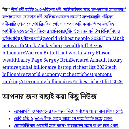
ট্যাগ:
শীর্ষ ধনী ব্যক্তি ২০২৬
বিশ্বের ধনী তালিকা
ইলন মাস্ক সম্পদ
মার্ক জাকারবার্গ
সম্পদ
জেফ বেজোস ধনী তালিকা
ওয়ারেন বাফেট সম্পদ
ল্যারি এলিসন
ধনী
ল্যারি পেজ সের্গেই ব্রিন
বিল গেটস সম্পদ তালিকা
বার্নার্ড আর্নল্ট
বিশ্ব
অর্থনীতি ২০২৬
ধনী ব্যক্তিদের তালিকা
প্রযুক্তি উদ্যোক্তা ধনী
টপ বিলিয়নিয়ার
তালিকা
বিশ্ব ধনীদের র‌্যাঙ্কিং
world richest people 2026
Elon Musk
net worth
Mark Zuckerberg wealth
Jeff Bezos
billionaire
Warren Buffett net worth
Larry Ellison
wealth
Larry Page Sergey Brin
Bernard Arnault luxury
empire
global billionaire list
top richest list 2026
tech
billionaires
world economy richest
richest persons
ranking
AI economy billionaires
Forbes richest list 2026
আপনার জন্য বাছাই করা কিছু নিউজ
›
এসএসসি ও সমমানের ফলাফল নিয়ে সর্বশেষ যা জানাল শিক্ষা বোর্ড
›
ভরি প্রতি ৯,৮৫৬ টাকা বেড়ে আজ যে দামে বিক্রি হচ্ছে সোনা
›
আর্জেন্টিনার পরবর্তী ম্যাচ কবে? বাংলাদেশ সময় কখন হবে খেলা