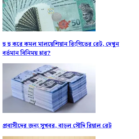
হু হু করে কমল মালয়েশিয়ান রিংগিতের রেট, দেখুন
বর্তমান বিনিময় হার?
প্রবাসীদের জন্য সুখবর, বাড়ল সৌদি রিয়াল রেট