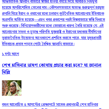
আন্তর্জাতিক জ্বালানি বাজারে স্বস্তির হাওয়া বইয়ে দিয়ে আবারও নিম্নমুখী
হয়েছে অপরিশোধিত তেলের দাম। কৌশলগতভাবে অত্যন্ত গুরুত্বপূর্ণ হরমুজ
প্রণালি ঘিরে ইরান ও ওমানের মধ্যে চলমান কূটনৈতিক আলোচনায় ইতিবাচক
অগ্রগতি অর্জিত হয়েছে—এমন খবর প্রকাশের পরই বিশ্ববাজারে স্বস্তি ফিরতে
শুরু করেছে। বিনিয়োগকারীদের মধ্যে জোরালো ধারণা তৈরি হয়েছে যে, এই
আলোচনার সফল ও চূড়ান্ত পরিণতি যুক্তরাষ্ট্র ও ইরানের মধ্যকার দীর্ঘদিনের
ভূরাজনৈতিক উত্তেজনা অনেকাংশে প্রশমিত করতে পারে, যার সুদূরপ্রসারী
ইতিবাচক প্রভাব পড়বে গোটা বৈশ্বিক জ্বালানি বাজারে।
১ ঘণ্টা আগে
শেখ হাসিনার ভাষণ কোথায় প্রচার করা হবে? যা জানাল
দিল্লি
বহুল আলোচিত ৫ আগস্টের প্রেক্ষাপটে সাবেক প্রধানমন্ত্রী শেখ হাসিনার