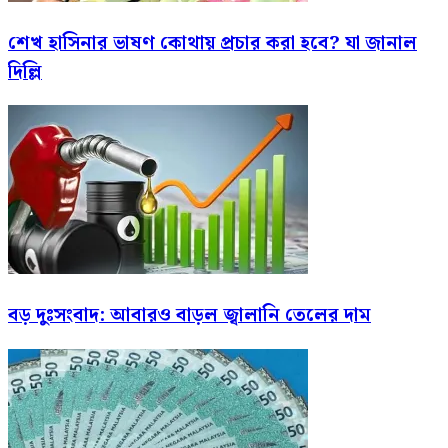
শেখ হাসিনার ভাষণ কোথায় প্রচার করা হবে? যা জানাল
দিল্লি
বড় দুঃসংবাদ: আবারও বাড়ল জ্বালানি তেলের দাম