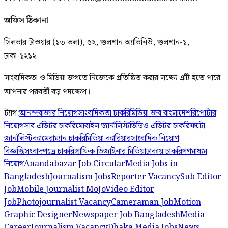
অফিস ঠিকানা
সিলভার টাওয়ার (১৩ তলা), ৫২, গুলশান অ্যাভিনিউ, গুলশান-১,
ঢাকা-১২১২।
সাংবাদিকতা ও মিডিয়া জগতে নিজেকে প্রতিষ্ঠিত করার লক্ষ্যে এটি হতে পারে
আপনার পরবর্তী বড় পদক্ষেপ।
ট্যাগ:
আনন্দবাজার নিয়োগ
সাংবাদিকতা চাকরি
মিডিয়া জব বাংলাদেশ
রিপোর্টার
নিয়োগ
সাব এডিটর চাকরি
মোবাইল জার্নালিস্ট
ভিডিও এডিটর চাকরি
ফটো
জার্নালিস্ট
ক্যামেরাম্যান চাকরি
মিডিয়া ক্যারিয়ার
সাংবাদিক নিয়োগ
বিজ্ঞপ্তি
সংবাদপত্রে চাকরি
গ্রাফিক ডিজাইনার মিডিয়া
ঢাকায় চাকরি
গণমাধ্যম
নিয়োগ
Anandabazar Job Circular
Media Jobs in
Bangladesh
Journalism Jobs
Reporter Vacancy
Sub Editor
Job
Mobile Journalist MoJo
Video Editor
Job
Photojournalist Vacancy
Cameraman Job
Motion
Graphic Designer
Newspaper Job Bangladesh
Media
Career
Journalism Vacancy
Dhaka Media Jobs
News