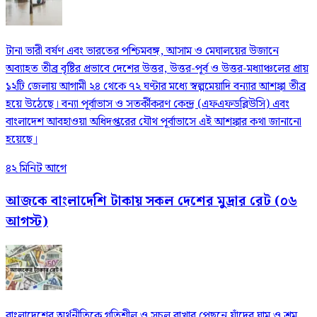
টানা ভারী বর্ষণ এবং ভারতের পশ্চিমবঙ্গ, আসাম ও মেঘালয়ের উজানে
অব্যাহত তীব্র বৃষ্টির প্রভাবে দেশের উত্তর, উত্তর-পূর্ব ও উত্তর-মধ্যাঞ্চলের প্রায়
১২টি জেলায় আগামী ২৪ থেকে ৭২ ঘণ্টার মধ্যে স্বল্পমেয়াদি বন্যার আশঙ্কা তীব্র
হয়ে উঠেছে। বন্যা পূর্বাভাস ও সতর্কীকরণ কেন্দ্র (এফএফডব্লিউসি) এবং
বাংলাদেশ আবহাওয়া অধিদপ্তরের যৌথ পূর্বাভাসে এই আশঙ্কার কথা জানানো
হয়েছে।
৪২ মিনিট আগে
আজকে বাংলাদেশি টাকায় সকল দেশের মুদ্রার রেট (০৬
আগস্ট)
বাংলাদেশের অর্থনীতিকে গতিশীল ও সচল রাখার পেছনে যাঁদের ঘাম ও শ্রম