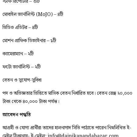
স্টাফ রিপোর্টার – ৩টি
মোবাইল জার্নালিস্ট (MoJO) – ৪টি
ভিডিও এডিটর – ৪টি
মোশন গ্রাফিক ডিজাইনার – ১টি
ক্যামেরাম্যান – ২টি
ফটো জার্নালিস্ট – ২টি
বেতন ও সুযোগ-সুবিধা
পদ ও অভিজ্ঞতার ভিত্তিতে মাসিক বেতন নির্ধারিত হবে। বেতন রেঞ্জ ২০,০০০
টাকা থেকে ৪০,০০০ টাকা পর্যন্ত।
আবেদন পদ্ধতি
আগ্রহী ও যোগ্য প্রার্থীরা তাদের হালনাগাদ সিভি পাঠাতে পারেন নিম্নলিখিত ই-
মেইল ঠিকানায়- ই-মেইল:
info@dainikanandabazar.com