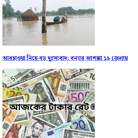
আবহাওয়া নিয়ে বড় দুঃসংবাদ: বন্যার আশঙ্কা ১২ জেলায়