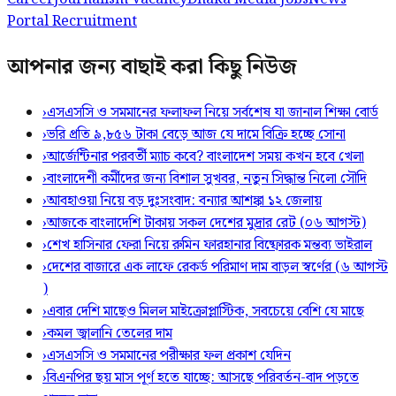
Portal Recruitment
আপনার জন্য বাছাই করা কিছু নিউজ
›
এসএসসি ও সমমানের ফলাফল নিয়ে সর্বশেষ যা জানাল শিক্ষা বোর্ড
›
ভরি প্রতি ৯,৮৫৬ টাকা বেড়ে আজ যে দামে বিক্রি হচ্ছে সোনা
›
আর্জেন্টিনার পরবর্তী ম্যাচ কবে? বাংলাদেশ সময় কখন হবে খেলা
›
বাংলাদেশী কর্মীদের জন্য বিশাল সুখবর, নতুন সিদ্ধান্ত নিলো সৌদি
›
আবহাওয়া নিয়ে বড় দুঃসংবাদ: বন্যার আশঙ্কা ১২ জেলায়
›
আজকে বাংলাদেশি টাকায় সকল দেশের মুদ্রার রেট (০৬ আগস্ট)
›
শেখ হাসিনার ফেরা নিয়ে রুমিন ফারহানার বিষ্ফোরক মন্তব্য ভাইরাল
›
দেশের বাজারে এক লাফে রেকর্ড পরিমাণ দাম বাড়ল স্বর্ণের (৬ আগস্ট
)
›
এবার দেশি মাছেও মিলল মাইক্রোপ্লাস্টিক, সবচেয়ে বেশি যে মাছে
›
কমল জ্বালানি তেলের দাম
›
এসএসসি ও সমমানের পরীক্ষার ফল প্রকাশ যেদিন
›
বিএনপির ছয় মাস পূর্ণ হতে যাচ্ছে: আসছে পরিবর্তন-বাদ পড়তে