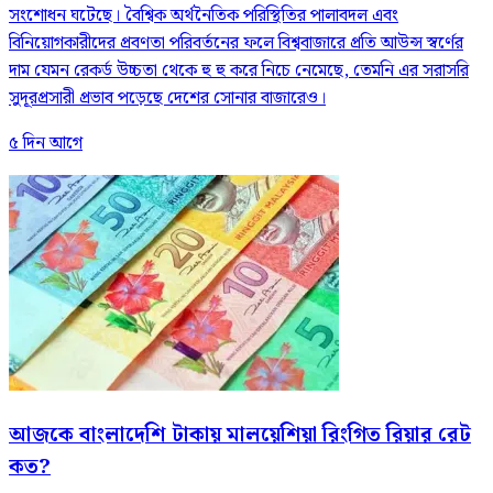
সংশোধন ঘটেছে। বৈশ্বিক অর্থনৈতিক পরিস্থিতির পালাবদল এবং
বিনিয়োগকারীদের প্রবণতা পরিবর্তনের ফলে বিশ্ববাজারে প্রতি আউন্স স্বর্ণের
দাম যেমন রেকর্ড উচ্চতা থেকে হু হু করে নিচে নেমেছে, তেমনি এর সরাসরি
সুদূরপ্রসারী প্রভাব পড়েছে দেশের সোনার বাজারেও।
৫ দিন আগে
আজকে বাংলাদেশি টাকায় মালয়েশিয়া রিংগিত রিয়ার রেট
কত?