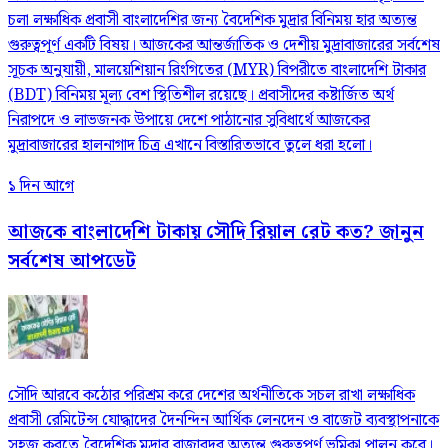
চলা লক্ষাধিক প্রবাসী বাংলাদেশির জন্য বৈদেশিক মুদ্রার বিনিময় হার অত্যন্ত
গুরুত্বপূর্ণ একটি বিষয়। আজকের আন্তর্জাতিক ও দেশীয় মুদ্রাবাজারের সর্বশেষ
সূচক অনুযায়ী, মালয়েশিয়ান রিংগিতের (MYR) বিপরীতে বাংলাদেশি টাকার
(BDT) বিনিময় মূল্য বেশ স্থিতিশীল রয়েছে। প্রবাসীদের কষ্টার্জিত অর্থ
নিরাপদে ও লাভজনক উপায়ে দেশে পাঠানোর সুবিধার্থে আজকের
মুদ্রাবাজারের হালনাগাদ চিত্র এখানে বিস্তারিতভাবে তুলে ধরা হলো।
১ দিন আগে
আজকে বাংলাদেশি টাকায় সৌদি রিয়াল রেট কত? জানুন
সর্বশেষ আপডেট
সৌদি আরবে কঠোর পরিশ্রম করে দেশের অর্থনীতিকে সচল রাখা লক্ষাধিক
প্রবাসী রেমিটেন্স যোদ্ধাদের দৈনন্দিন আর্থিক লেনদেন ও বাজেট ব্যবস্থাপনাকে
সহজ করতে বৈদেশিক মুদ্রার বাজারদর অত্যন্ত গুরুত্বপূর্ণ ভূমিকা পালন করে।