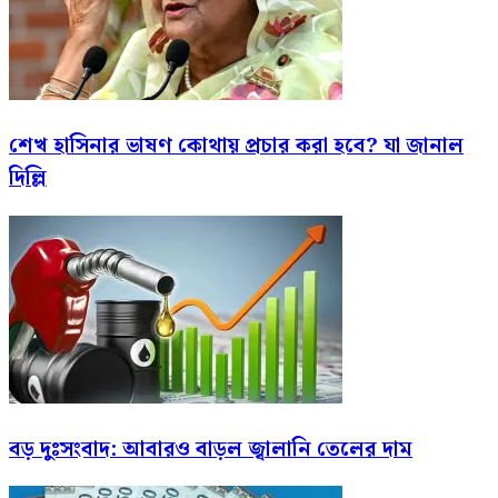
শেখ হাসিনার ভাষণ কোথায় প্রচার করা হবে? যা জানাল
দিল্লি
বড় দুঃসংবাদ: আবারও বাড়ল জ্বালানি তেলের দাম