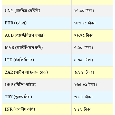
CNY (চাইনিজ রেন্মিন্বি)
১৭.০০ টাকা।
EUR (ইউরো)
১৪৩.১৫ টাকা।
AUD (আস্ট্রেলিয়ান ডলার)
৭৯.৭৫ টাকা।
MVR (মালদ্বীপিয়ান রুপি)
৭.৯০ টাকা।
IQD (ইরাকি দিনার)
০.০৯ টাকা।
ZAR (সাউথ আফ্রিকান রেন্ড)
৬.৮৬ টাকা।
GBP (ব্রিটিশ পাউন্ড)
১৬৫.৮৯ টাকা।
TRY (তুরস্ক লিরা)
৩.০৪ টাকা।
INR (ভারতীয় রুপি)
১.৪২ টাকা।