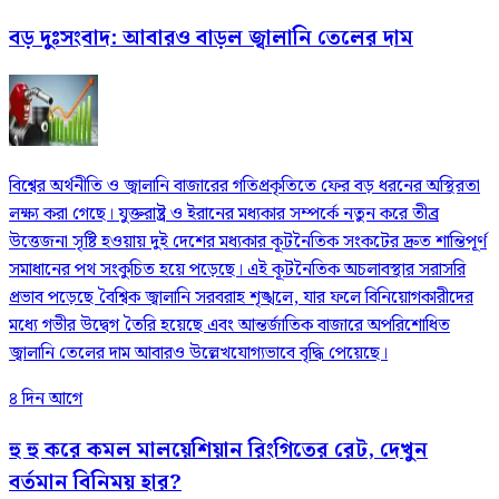
বড় দুঃসংবাদ: আবারও বাড়ল জ্বালানি তেলের দাম
বিশ্বের অর্থনীতি ও জ্বালানি বাজারের গতিপ্রকৃতিতে ফের বড় ধরনের অস্থিরতা
লক্ষ্য করা গেছে। যুক্তরাষ্ট্র ও ইরানের মধ্যকার সম্পর্কে নতুন করে তীব্র
উত্তেজনা সৃষ্টি হওয়ায় দুই দেশের মধ্যকার কূটনৈতিক সংকটের দ্রুত শান্তিপূর্ণ
সমাধানের পথ সংকুচিত হয়ে পড়েছে। এই কূটনৈতিক অচলাবস্থার সরাসরি
প্রভাব পড়েছে বৈশ্বিক জ্বালানি সরবরাহ শৃঙ্খলে, যার ফলে বিনিয়োগকারীদের
মধ্যে গভীর উদ্বেগ তৈরি হয়েছে এবং আন্তর্জাতিক বাজারে অপরিশোধিত
জ্বালানি তেলের দাম আবারও উল্লেখযোগ্যভাবে বৃদ্ধি পেয়েছে।
৪ দিন আগে
হু হু করে কমল মালয়েশিয়ান রিংগিতের রেট, দেখুন
বর্তমান বিনিময় হার?