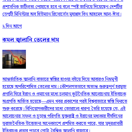
প্রশাসনিক জটিলতা পোহাতে হবে না বলে স্পষ্ট জানিয়ে দিয়েছেন দেশটির
ডেপুটি মিনিস্টার অব হিউম্যান রিসোর্সেস মুহান্নাদ বিন আহমেদ আল-ঈসা।
২ দিন আগে
কমল জ্বালানি তেলের দাম
আন্তর্জাতিক জ্বালানি বাজারে স্বস্তির হাওয়া বইয়ে দিয়ে আবারও নিম্নমুখী
হয়েছে অপরিশোধিত তেলের দাম। কৌশলগতভাবে অত্যন্ত গুরুত্বপূর্ণ হরমুজ
প্রণালি ঘিরে ইরান ও ওমানের মধ্যে চলমান কূটনৈতিক আলোচনায় ইতিবাচক
অগ্রগতি অর্জিত হয়েছে—এমন খবর প্রকাশের পরই বিশ্ববাজারে স্বস্তি ফিরতে
শুরু করেছে। বিনিয়োগকারীদের মধ্যে জোরালো ধারণা তৈরি হয়েছে যে, এই
আলোচনার সফল ও চূড়ান্ত পরিণতি যুক্তরাষ্ট্র ও ইরানের মধ্যকার দীর্ঘদিনের
ভূরাজনৈতিক উত্তেজনা অনেকাংশে প্রশমিত করতে পারে, যার সুদূরপ্রসারী
ইতিবাচক প্রভাব পড়বে গোটা বৈশ্বিক জ্বালানি বাজারে।