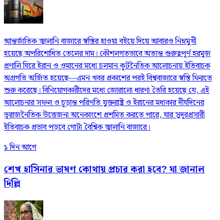
আন্তর্জাতিক জ্বালানি বাজারে স্বস্তির হাওয়া বইয়ে দিয়ে আবারও নিম্নমুখী
হয়েছে অপরিশোধিত তেলের দাম। কৌশলগতভাবে অত্যন্ত গুরুত্বপূর্ণ হরমুজ
প্রণালি ঘিরে ইরান ও ওমানের মধ্যে চলমান কূটনৈতিক আলোচনায় ইতিবাচক
অগ্রগতি অর্জিত হয়েছে—এমন খবর প্রকাশের পরই বিশ্ববাজারে স্বস্তি ফিরতে
শুরু করেছে। বিনিয়োগকারীদের মধ্যে জোরালো ধারণা তৈরি হয়েছে যে, এই
আলোচনার সফল ও চূড়ান্ত পরিণতি যুক্তরাষ্ট্র ও ইরানের মধ্যকার দীর্ঘদিনের
ভূরাজনৈতিক উত্তেজনা অনেকাংশে প্রশমিত করতে পারে, যার সুদূরপ্রসারী
ইতিবাচক প্রভাব পড়বে গোটা বৈশ্বিক জ্বালানি বাজারে।
১ দিন আগে
শেখ হাসিনার ভাষণ কোথায় প্রচার করা হবে? যা জানাল
দিল্লি