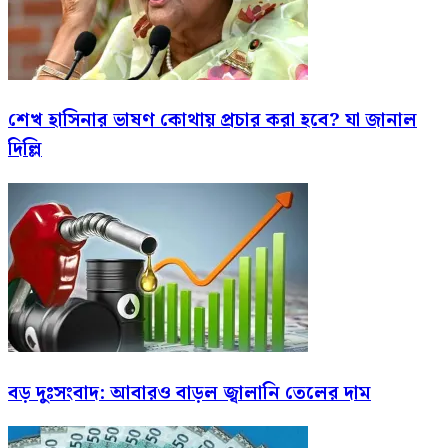
শেখ হাসিনার ভাষণ কোথায় প্রচার করা হবে? যা জানাল
দিল্লি
বড় দুঃসংবাদ: আবারও বাড়ল জ্বালানি তেলের দাম