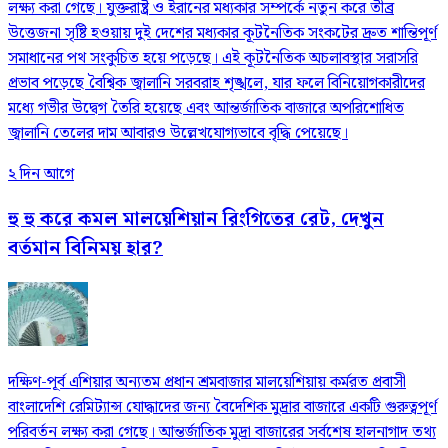
লক্ষ্য করা গেছে। যুক্তরাষ্ট্র ও ইরানের মধ্যকার সম্পর্কে নতুন করে তীব্র
উত্তেজনা সৃষ্টি হওয়ায় দুই দেশের মধ্যকার কূটনৈতিক সংকটের দ্রুত শান্তিপূর্ণ
সমাধানের পথ সংকুচিত হয়ে পড়েছে। এই কূটনৈতিক অচলাবস্থার সরাসরি
প্রভাব পড়েছে বৈশ্বিক জ্বালানি সরবরাহ শৃঙ্খলে, যার ফলে বিনিয়োগকারীদের
মধ্যে গভীর উদ্বেগ তৈরি হয়েছে এবং আন্তর্জাতিক বাজারে অপরিশোধিত
জ্বালানি তেলের দাম আবারও উল্লেখযোগ্যভাবে বৃদ্ধি পেয়েছে।
২ দিন আগে
হু হু করে কমল মালয়েশিয়ান রিংগিতের রেট, দেখুন
বর্তমান বিনিময় হার?
দক্ষিণ-পূর্ব এশিয়ার অন্যতম প্রধান শ্রমবাজার মালয়েশিয়ায় কর্মরত প্রবাসী
বাংলাদেশি রেমিট্যান্স যোদ্ধাদের জন্য বৈদেশিক মুদ্রার বাজারে একটি গুরুত্বপূর্ণ
পরিবর্তন লক্ষ্য করা গেছে। আন্তর্জাতিক মুদ্রা বাজারের সর্বশেষ হালনাগাদ তথ্য