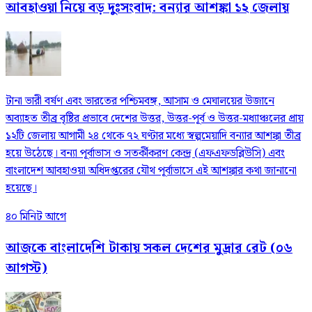
আবহাওয়া নিয়ে বড় দুঃসংবাদ: বন্যার আশঙ্কা ১২ জেলায়
টানা ভারী বর্ষণ এবং ভারতের পশ্চিমবঙ্গ, আসাম ও মেঘালয়ের উজানে
অব্যাহত তীব্র বৃষ্টির প্রভাবে দেশের উত্তর, উত্তর-পূর্ব ও উত্তর-মধ্যাঞ্চলের প্রায়
১২টি জেলায় আগামী ২৪ থেকে ৭২ ঘণ্টার মধ্যে স্বল্পমেয়াদি বন্যার আশঙ্কা তীব্র
হয়ে উঠেছে। বন্যা পূর্বাভাস ও সতর্কীকরণ কেন্দ্র (এফএফডব্লিউসি) এবং
বাংলাদেশ আবহাওয়া অধিদপ্তরের যৌথ পূর্বাভাসে এই আশঙ্কার কথা জানানো
হয়েছে।
৪০ মিনিট আগে
আজকে বাংলাদেশি টাকায় সকল দেশের মুদ্রার রেট (০৬
আগস্ট)