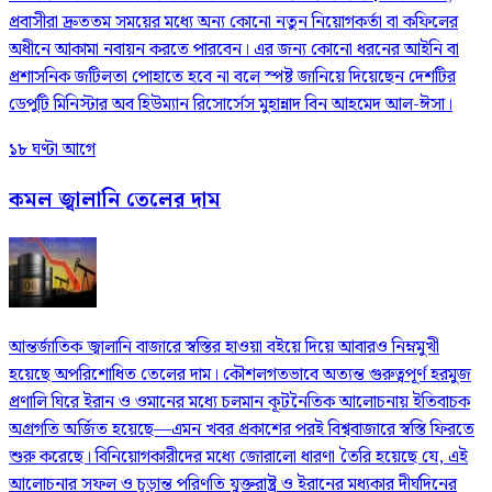
প্রবাসীরা দ্রুততম সময়ের মধ্যে অন্য কোনো নতুন নিয়োগকর্তা বা কফিলের
অধীনে আকামা নবায়ন করতে পারবেন। এর জন্য কোনো ধরনের আইনি বা
প্রশাসনিক জটিলতা পোহাতে হবে না বলে স্পষ্ট জানিয়ে দিয়েছেন দেশটির
ডেপুটি মিনিস্টার অব হিউম্যান রিসোর্সেস মুহান্নাদ বিন আহমেদ আল-ঈসা।
১৮ ঘণ্টা আগে
কমল জ্বালানি তেলের দাম
আন্তর্জাতিক জ্বালানি বাজারে স্বস্তির হাওয়া বইয়ে দিয়ে আবারও নিম্নমুখী
হয়েছে অপরিশোধিত তেলের দাম। কৌশলগতভাবে অত্যন্ত গুরুত্বপূর্ণ হরমুজ
প্রণালি ঘিরে ইরান ও ওমানের মধ্যে চলমান কূটনৈতিক আলোচনায় ইতিবাচক
অগ্রগতি অর্জিত হয়েছে—এমন খবর প্রকাশের পরই বিশ্ববাজারে স্বস্তি ফিরতে
শুরু করেছে। বিনিয়োগকারীদের মধ্যে জোরালো ধারণা তৈরি হয়েছে যে, এই
আলোচনার সফল ও চূড়ান্ত পরিণতি যুক্তরাষ্ট্র ও ইরানের মধ্যকার দীর্ঘদিনের