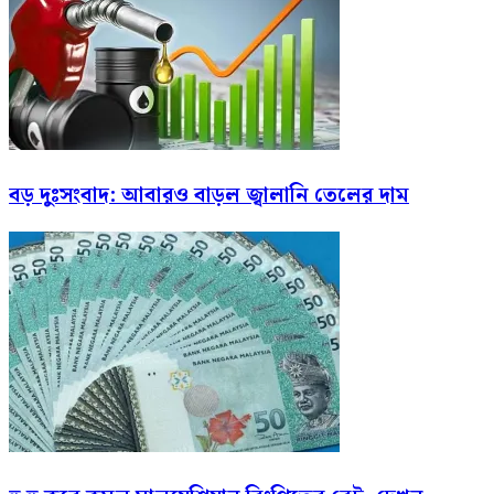
বড় দুঃসংবাদ: আবারও বাড়ল জ্বালানি তেলের দাম