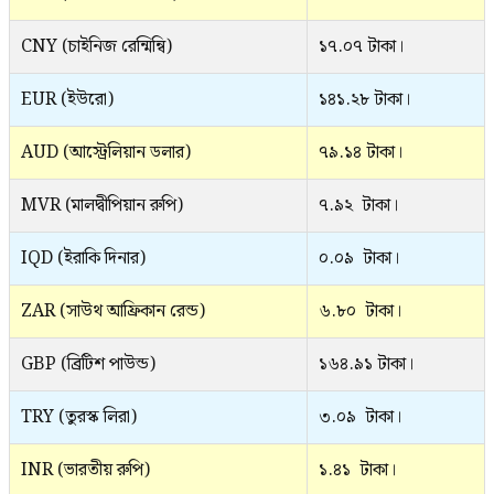
CNY (চাইনিজ রেন্মিন্বি)
১৭.০৭ টাকা।
EUR (ইউরো)
১৪১.২৮ টাকা।
AUD (আস্ট্রেলিয়ান ডলার)
৭৯.১৪ টাকা।
MVR (মালদ্বীপিয়ান রুপি)
৭.৯২ টাকা।
IQD (ইরাকি দিনার)
০.০৯ টাকা।
ZAR (সাউথ আফ্রিকান রেন্ড)
৬.৮০ টাকা।
GBP (ব্রিটিশ পাউন্ড)
১৬৪.৯১ টাকা।
TRY (তুরস্ক লিরা)
৩.০৯ টাকা।
INR (ভারতীয় রুপি)
১.৪১ টাকা।