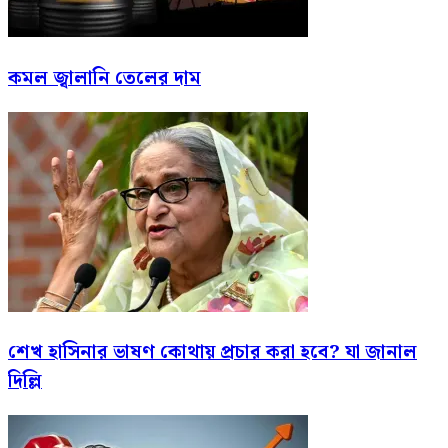
কমল জ্বালানি তেলের দাম
শেখ হাসিনার ভাষণ কোথায় প্রচার করা হবে? যা জানাল
দিল্লি