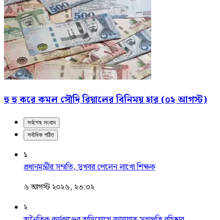
হু হু করে কমল সৌদি রিয়ালের বিনিময় হার (০২ আগস্ট)
সর্বশেষ সংবাদ
সর্বাধিক পঠিত
১
প্রধানমন্ত্রীর সম্মতি, সুখবর পেলেন লাখো শিক্ষক
৬ আগস্ট ২০২৬, ২৩:০২
২
অনৈতিক কর্মকাণ্ডের অভিযোগে জামায়াত সভাপতি বহিষ্কার