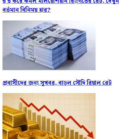
হু হু করে কমল মালয়েশিয়ান রিংগিতের রেট, দেখুন
বর্তমান বিনিময় হার?
প্রবাসীদের জন্য সুখবর, বাড়ল সৌদি রিয়াল রেট