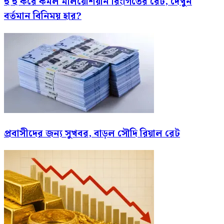
হু হু করে কমল মালয়েশিয়ান রিংগিতের রেট, দেখুন
বর্তমান বিনিময় হার?
প্রবাসীদের জন্য সুখবর, বাড়ল সৌদি রিয়াল রেট