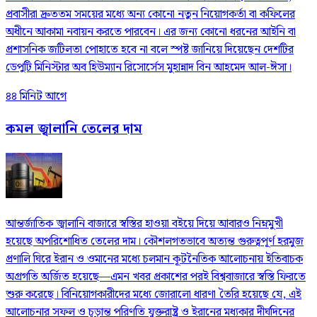
প্রবাসীরা দ্রুততম সময়ের মধ্যে অন্য কোনো নতুন নিয়োগকর্তা বা কফিলের
অধীনে আকামা নবায়ন করতে পারবেন। এর জন্য কোনো ধরনের আইনি বা
প্রশাসনিক জটিলতা পোহাতে হবে না বলে স্পষ্ট জানিয়ে দিয়েছেন দেশটির
ডেপুটি মিনিস্টার অব হিউম্যান রিসোর্সেস মুহান্নাদ বিন আহমেদ আল-ঈসা।
৪৪ মিনিট আগে
কমল জ্বালানি তেলের দাম
আন্তর্জাতিক জ্বালানি বাজারে স্বস্তির হাওয়া বইয়ে দিয়ে আবারও নিম্নমুখী
হয়েছে অপরিশোধিত তেলের দাম। কৌশলগতভাবে অত্যন্ত গুরুত্বপূর্ণ হরমুজ
প্রণালি ঘিরে ইরান ও ওমানের মধ্যে চলমান কূটনৈতিক আলোচনায় ইতিবাচক
অগ্রগতি অর্জিত হয়েছে—এমন খবর প্রকাশের পরই বিশ্ববাজারে স্বস্তি ফিরতে
শুরু করেছে। বিনিয়োগকারীদের মধ্যে জোরালো ধারণা তৈরি হয়েছে যে, এই
আলোচনার সফল ও চূড়ান্ত পরিণতি যুক্তরাষ্ট্র ও ইরানের মধ্যকার দীর্ঘদিনের