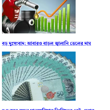
বড় দুঃসংবাদ: আবারও বাড়ল জ্বালানি তেলের দাম