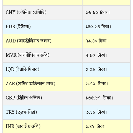
CNY (চাইনিজ রেন্মিন্বি)
১৬.৯৬ টাকা।
EUR (ইউরো)
১৪০.৬৪ টাকা।
AUD (আস্ট্রেলিয়ান ডলার)
৭৯.৪০ টাকা।
MVR (মালদ্বীপিয়ান রুপি)
৭.৯০ টাকা।
IQD (ইরাকি দিনার)
০.০৯ টাকা।
ZAR (সাউথ আফ্রিকান রেন্ড)
৬.৭৯ টাকা।
GBP (ব্রিটিশ পাউন্ড)
১৬৫.৮৭ টাকা।
TRY (তুরস্ক লিরা)
৩.১১ টাকা।
INR (ভারতীয় রুপি)
১.৪২ টাকা।