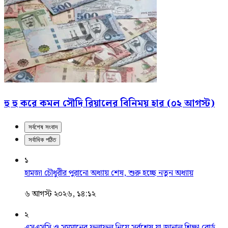
হু হু করে কমল সৌদি রিয়ালের বিনিময় হার (০২ আগস্ট)
সর্বশেষ সংবাদ
সর্বাধিক পঠিত
১
হামজা চৌধুরীর পুরানো অধ্যায় শেষ, শুরু হচ্ছে নতুন অধ্যায়
৬ আগস্ট ২০২৬, ১৪:১২
২
এসএসসি ও সমমানের ফলাফল নিয়ে সর্বশেষ যা জানাল শিক্ষা বোর্ড