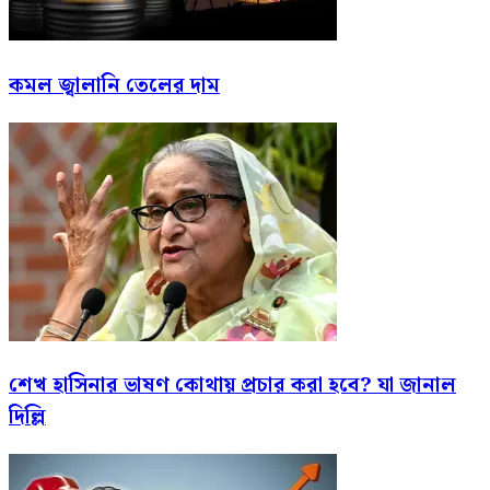
কমল জ্বালানি তেলের দাম
শেখ হাসিনার ভাষণ কোথায় প্রচার করা হবে? যা জানাল
দিল্লি