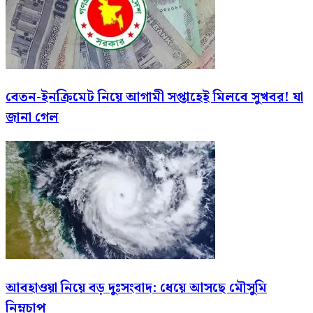
বেতন-ইনক্রিমেট নিয়ে আগামী সপ্তাহেই মিলবে সুখবর! যা
জানা গেল
আবহাওয়া নিয়ে বড় দুঃসংবাদ: ধেয়ে আসছে মৌসুমি
নিম্নচাপ