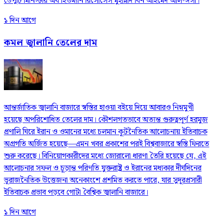
ডেপুটি মিনিস্টার অব হিউম্যান রিসোর্সেস মুহান্নাদ বিন আহমেদ আল-ঈসা।
১ দিন আগে
কমল জ্বালানি তেলের দাম
আন্তর্জাতিক জ্বালানি বাজারে স্বস্তির হাওয়া বইয়ে দিয়ে আবারও নিম্নমুখী
হয়েছে অপরিশোধিত তেলের দাম। কৌশলগতভাবে অত্যন্ত গুরুত্বপূর্ণ হরমুজ
প্রণালি ঘিরে ইরান ও ওমানের মধ্যে চলমান কূটনৈতিক আলোচনায় ইতিবাচক
অগ্রগতি অর্জিত হয়েছে—এমন খবর প্রকাশের পরই বিশ্ববাজারে স্বস্তি ফিরতে
শুরু করেছে। বিনিয়োগকারীদের মধ্যে জোরালো ধারণা তৈরি হয়েছে যে, এই
আলোচনার সফল ও চূড়ান্ত পরিণতি যুক্তরাষ্ট্র ও ইরানের মধ্যকার দীর্ঘদিনের
ভূরাজনৈতিক উত্তেজনা অনেকাংশে প্রশমিত করতে পারে, যার সুদূরপ্রসারী
ইতিবাচক প্রভাব পড়বে গোটা বৈশ্বিক জ্বালানি বাজারে।
১ দিন আগে