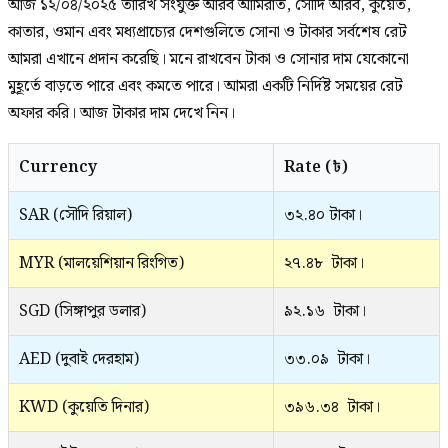
আজ ১২/০৪/২০২৫ তারিখ সংযুক্ত আরব আমিরাত, সৌদি আরব, কুয়েত,
কাতার, ওমান এবং মধ্যপ্রাচ্যের দেশগুলিতে সোনা ও টাকার সর্বশেষ রেট
আমরা এখানে প্রদান করেছি। মনে রাখবেন টাকা ও সোনার দাম যেকোনো
মুহূর্তে বাড়তে পারে এবং কমতে পারে। আমরা একটি নির্দিষ্ট সময়ের রেট
অফার করি। আজ টাকার দাম দেখে নিন।
Currency
Rate (৳)
SAR (সৌদি রিয়াল)
৩২.৪০ টাকা।
MYR (মালয়েশিয়ান রিংগিত)
২৭.৪৮ টাকা।
SGD (সিঙ্গাপুর ডলার)
৯২.১৬ টাকা।
AED (দুবাই দেরহাম)
৩৩.০৯ টাকা।
KWD (কুয়েতি দিনার)
৩৯৬.৩৪ টাকা।