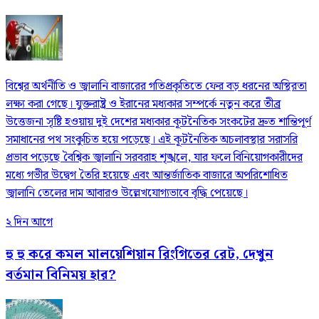
বিশ্বের অর্থনীতি ও জ্বালানি বাজারের গতিপ্রকৃতিতে ফের বড় ধরনের অস্থিরতা
লক্ষ্য করা গেছে। যুক্তরাষ্ট্র ও ইরানের মধ্যকার সম্পর্কে নতুন করে তীব্র
উত্তেজনা সৃষ্টি হওয়ায় দুই দেশের মধ্যকার কূটনৈতিক সংকটের দ্রুত শান্তিপূর্ণ
সমাধানের পথ সংকুচিত হয়ে পড়েছে। এই কূটনৈতিক অচলাবস্থার সরাসরি
প্রভাব পড়েছে বৈশ্বিক জ্বালানি সরবরাহ শৃঙ্খলে, যার ফলে বিনিয়োগকারীদের
মধ্যে গভীর উদ্বেগ তৈরি হয়েছে এবং আন্তর্জাতিক বাজারে অপরিশোধিত
জ্বালানি তেলের দাম আবারও উল্লেখযোগ্যভাবে বৃদ্ধি পেয়েছে।
২ দিন আগে
হু হু করে কমল মালয়েশিয়ান রিংগিতের রেট, দেখুন
বর্তমান বিনিময় হার?