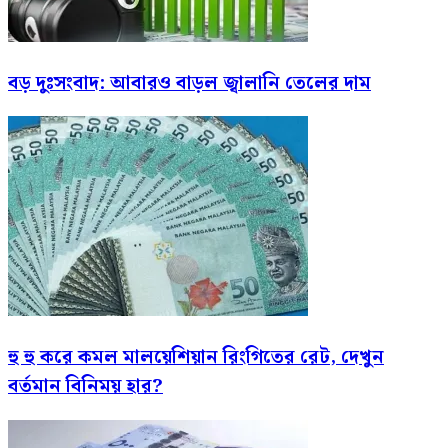
বড় দুঃসংবাদ: আবারও বাড়ল জ্বালানি তেলের দাম
হু হু করে কমল মালয়েশিয়ান রিংগিতের রেট, দেখুন
বর্তমান বিনিময় হার?