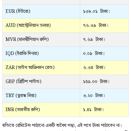
EUR (ইউরো)
১৩৮.০১ টাকা।
AUD (আস্ট্রেলিয়ান ডলার)
৭৬.৩৯ টাকা।
MVR (মালদ্বীপিয়ান রুপি)
৭.৬৯ টাকা।
IQD (ইরাকি দিনার)
০.০৯ টাকা।
ZAR (সাউথ আফ্রিকান রেন্ড)
৬.৩৪ টাকা।
GBP (ব্রিটিশ পাউন্ড)
১৫৯.০০ টাকা।
TRY (তুরস্ক লিরা)
৩.২০ টাকা।
INR (ভারতীয় রুপি)
১.৪১ টাকা।
হুন্ডিতে রেমিটেন্স পাঠানো একটি অবৈধ পন্থা, এই পথে টাকা পাঠাবেন না।