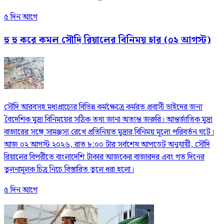
৫ দিন আগে
হু হু করে কমল সৌদি রিয়ালের বিনিময় হার (০২ আগস্ট)
সৌদি আরবসহ মধ্যপ্রাচ্যের বিভিন্ন কর্মক্ষেত্রে কর্মরত প্রবাসী ভাইদের জন্য
বৈদেশিক মুদ্রা বিনিময়ের সঠিক তথ্য জানা অত্যন্ত জরুরি। আন্তর্জাতিক মুদ্রা
বাজারের সঙ্গে সামঞ্জস্য রেখে প্রতিনিয়ত মুদ্রার বিনিময় মূল্যে পরিবর্তন ঘটে।
আজ ০২ আগস্ট ২০২৬, রাত ৮:০০ টার সর্বশেষ আপডেট অনুযায়ী, সৌদি
রিয়ালের বিপরীতে বাংলাদেশি টাকার আজকের বাজারদর এবং গত দিনের
তুলনামূলক চিত্র নিচে বিস্তারিত তুলে ধরা হলো।
৫ দিন আগে